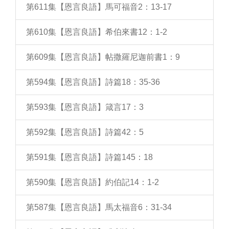
第611集【恩言良語】馬可福音2：13-17
第610集【恩言良語】希伯來書12：1-2
第609集【恩言良語】帖撒羅尼迦前書1：9
第594集【恩言良語】詩篇18：35-36
第593集【恩言良語】箴言17：3
第592集【恩言良語】詩篇42：5
第591集【恩言良語】詩篇145：18
第590集【恩言良語】約伯記14：1-2
第587集【恩言良語】馬太福音6：31-34