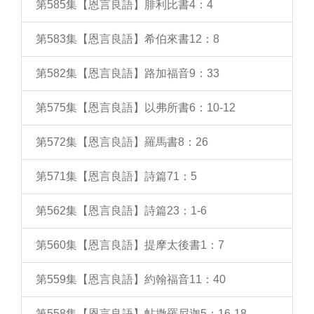
第585集【恩言良語】腓利比書4：4
第583集【恩言良語】希伯來書12：8
第582集【恩言良語】路加福音9：33
第575集【恩言良語】以弗所書6：10-12
第572集【恩言良語】羅馬書8：26
第571集【恩言良語】詩篇71：5
第562集【恩言良語】詩篇23：1-6
第560集【恩言良語】提摩太後書1：7
第559集【恩言良語】約翰福音11：40
第558集【恩言良語】帖撒羅尼迦5：16-18