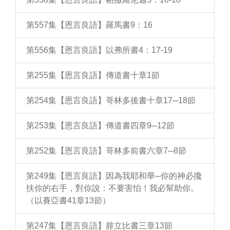
第557集【恩言良語】羅馬書9：16
第556集【恩言良語】以弗所書4：17-19
第255集【恩言良語】傳道書十章1節
第254集【恩言良語】哥林多後書十章17─18節
第253集【恩言良語】傳道書四章9─12節
第252集【恩言良語】哥林多前書六章7─8節
第249集【恩言良語】因為我耶和華─你的神必攙
扶你的右手，對你說：不要害怕！我必幫助你。
（以賽亞書41章13節）
第247集【恩言良語】腓立比書三章13節