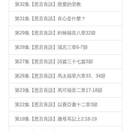
第32集【恩言良語】慈愛的管教
第31集【恩言良語】良心是什麼？
第29集【恩言良語】約翰福音八章32節
第28集【恩言良語】箴言三章6-7節
第27集【恩言良語】詩篇三十七篇3節
第26集【恩言良語】馬太福章六章33、34節
第23集【恩言良語】馬可福音二章17-18節
第22集【恩言良語】以賽亞書十二章3節
第18集【恩言良語】撒母耳記上2:18-19