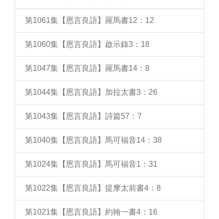
第1061集【恩言良語】羅馬書12：12
第1060集【恩言良語】啟示錄3：18
第1047集【恩言良語】羅馬書14：8
第1044集【恩言良語】加拉太書3：26
第1043集【恩言良語】詩篇57：7
第1040集【恩言良語】馬可福音14：38
第1024集【恩言良語】馬可福音1：31
第1022集【恩言良語】提摩太前書4：8
第1021集【恩言良語】約翰一書4：16