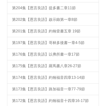
第204集【恩言良語】提多書二章11節
第202集【恩言良語】啟示錄第一章8節
第201集【恩言良語】約翰壹書五章 19節
第197集【恩言良語】哥林多後書一章4-5節
第176集【恩言良語】以弗所書一章17節
第175集【恩言良語】羅馬書八章26-27節
第174集【恩言良語】約翰福音四章13-14節
第173集【恩言良語】路加福音一章77-79節
第172集【恩言良語】約翰福音十四章16-17節