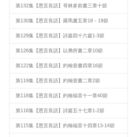
第132集【恩言良語】哥林多前書三章十節
第130集【恩言良語】羅馬書五章18－19節
第129集【恩言良語】詩篇四十六篇1-3節
第126集【恩言良語】以弗所書二章10節
第122集【恩言良語】約翰壹書四章16節
第119集【恩言良語】約翰壹書二章2節
第118集【恩言良語】約翰福音十一章40節
第116集【恩言良語】詩篇五十七章1-2節
第115集【恩言良語】約翰福音十四章13-14節