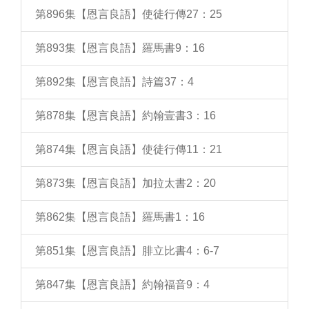
第896集【恩言良語】使徒行傳27：25
第893集【恩言良語】羅馬書9：16
第892集【恩言良語】詩篇37：4
第878集【恩言良語】約翰壹書3：16
第874集【恩言良語】使徒行傳11：21
第873集【恩言良語】加拉太書2：20
第862集【恩言良語】羅馬書1：16
第851集【恩言良語】腓立比書4：6-7
第847集【恩言良語】約翰福音9：4