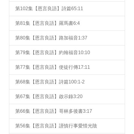
第102集【恩言良語】詩篇65:11
第81集【恩言良語】羅馬書6:4
第80集【恩言良語】路加福音1:37
第79集【恩言良語】約翰福音10:10
第77集【恩言良語】使徒行傳17:11
第68集【恩言良語】詩篇100:1-2
第67集【恩言良語】啟示錄3:20
第66集【恩言良語】哥林多後書3:17
第56集【恩言良語】謹慎行事愛惜光陰