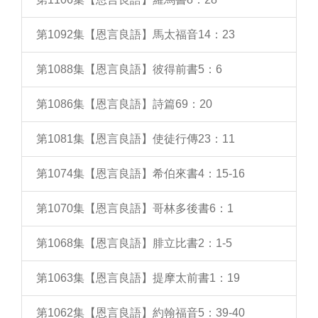
第1092集【恩言良語】馬太福音14：23
第1088集【恩言良語】彼得前書5：6
第1086集【恩言良語】詩篇69：20
第1081集【恩言良語】使徒行傳23：11
第1074集【恩言良語】希伯來書4：15-16
第1070集【恩言良語】哥林多後書6：1
第1068集【恩言良語】腓立比書2：1-5
第1063集【恩言良語】提摩太前書1：19
第1062集【恩言良語】約翰福音5：39-40