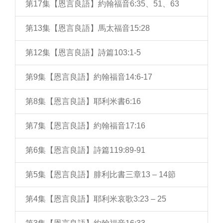
第17集【恩言良語】約翰福音6:35、51、63
第13集【恩言良語】馬太福音15:28
第12集【恩言良語】詩篇103:1-5
第9集【恩言良語】約翰福音14:6-17
第8集【恩言良語】耶利米書6:16
第7集【恩言良語】約翰福音17:16
第6集【恩言良語】詩篇119:89-91
第5集【恩言良語】腓利比書三章13 – 14節
第4集【恩言良語】耶利米哀歌3:23 – 25