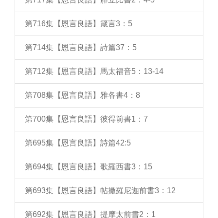
第716集【恩言良語】箴言3：5
第714集【恩言良語】詩篇37：5
第712集【恩言良語】馬太福音5：13-14
第708集【恩言良語】雅各書4：8
第700集【恩言良語】彼得前書1：7
第695集【恩言良語】詩篇42:5
第694集【恩言良語】歌羅西書3：15
第693集【恩言良語】帖撒羅尼迦前書3：12
第692集【恩言良語】提摩太前書2：1