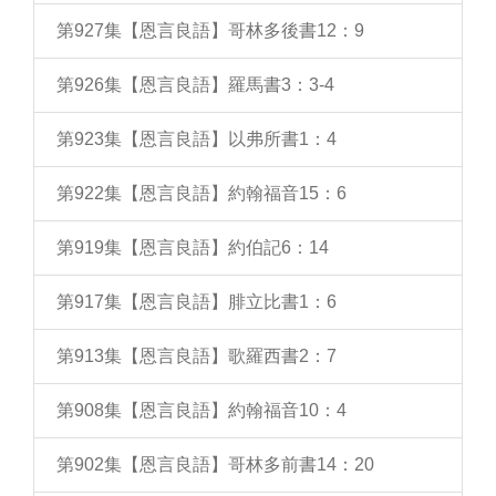
第927集【恩言良語】哥林多後書12：9
第926集【恩言良語】羅馬書3：3-4
第923集【恩言良語】以弗所書1：4
第922集【恩言良語】約翰福音15：6
第919集【恩言良語】約伯記6：14
第917集【恩言良語】腓立比書1：6
第913集【恩言良語】歌羅西書2：7
第908集【恩言良語】約翰福音10：4
第902集【恩言良語】哥林多前書14：20