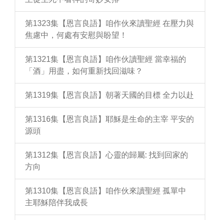
第1323集【恩言良語】咱作伙來讀聖經 在壓力與
焦慮中，何處有安慰與盼望！
第1321集【恩言良語】咱作伙讀聖經 當幸福的
「酒」用盡，如何重新找回滋味？
第1319集【恩言良語】朝著天國的目標 全力以赴
第1316集【恩言良語】耶穌是生命的主宰 平安的
源頭
第1312集【恩言良語】心靈的歸屬: 找到回家的
方向
第1310集【恩言良語】咱作伙來讀聖經 孤單中
主耶穌陪伴我成長