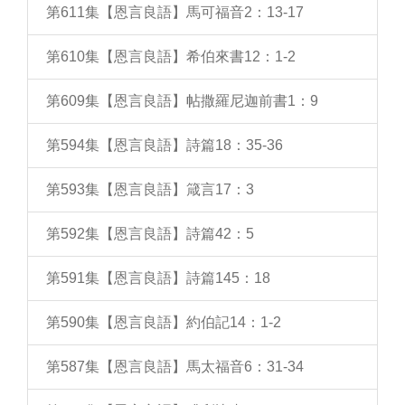
第611集【恩言良語】馬可福音2：13-17
第610集【恩言良語】希伯來書12：1-2
第609集【恩言良語】帖撒羅尼迦前書1：9
第594集【恩言良語】詩篇18：35-36
第593集【恩言良語】箴言17：3
第592集【恩言良語】詩篇42：5
第591集【恩言良語】詩篇145：18
第590集【恩言良語】約伯記14：1-2
第587集【恩言良語】馬太福音6：31-34