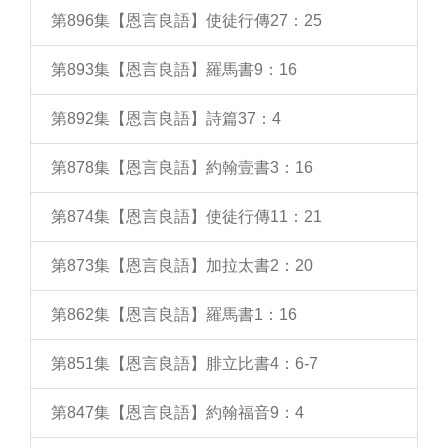
第896集【恩言良語】使徒行傳27：25
第893集【恩言良語】羅馬書9：16
第892集【恩言良語】詩篇37：4
第878集【恩言良語】約翰壹書3：16
第874集【恩言良語】使徒行傳11：21
第873集【恩言良語】加拉太書2：20
第862集【恩言良語】羅馬書1：16
第851集【恩言良語】腓立比書4：6-7
第847集【恩言良語】約翰福音9：4