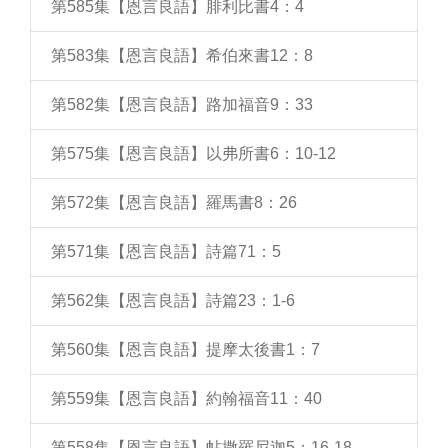
第585集【恩言良語】腓利比書4：4
第583集【恩言良語】希伯來書12：8
第582集【恩言良語】路加福音9：33
第575集【恩言良語】以弗所書6：10-12
第572集【恩言良語】羅馬書8：26
第571集【恩言良語】詩篇71：5
第562集【恩言良語】詩篇23：1-6
第560集【恩言良語】提摩太後書1：7
第559集【恩言良語】約翰福音11：40
第558集【恩言良語】帖撒羅尼迦5：16-18