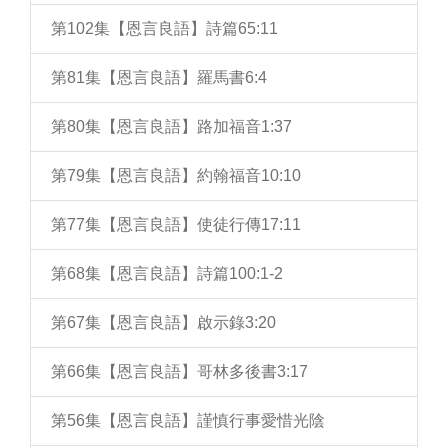
第102集【恩言良語】詩篇65:11
第81集【恩言良語】羅馬書6:4
第80集【恩言良語】路加福音1:37
第79集【恩言良語】約翰福音10:10
第77集【恩言良語】使徒行傳17:11
第68集【恩言良語】詩篇100:1-2
第67集【恩言良語】啟示錄3:20
第66集【恩言良語】哥林多後書3:17
第56集【恩言良語】謹慎行事愛惜光陰