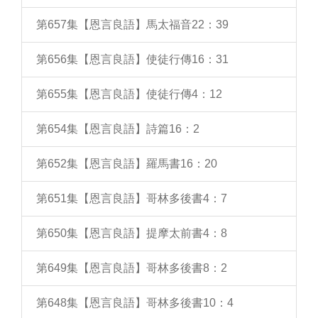
第657集【恩言良語】馬太福音22：39
第656集【恩言良語】使徒行傳16：31
第655集【恩言良語】使徒行傳4：12
第654集【恩言良語】詩篇16：2
第652集【恩言良語】羅馬書16：20
第651集【恩言良語】哥林多後書4：7
第650集【恩言良語】提摩太前書4：8
第649集【恩言良語】哥林多後書8：2
第648集【恩言良語】哥林多後書10：4