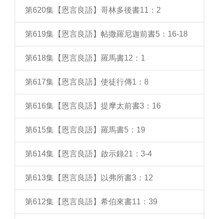
第620集【恩言良語】哥林多後書11：2
第619集【恩言良語】帖撒羅尼迦前書5：16-18
第618集【恩言良語】羅馬書12：1
第617集【恩言良語】使徒行傳1：8
第616集【恩言良語】提摩太前書3：16
第615集【恩言良語】羅馬書5：19
第614集【恩言良語】啟示錄21：3-4
第613集【恩言良語】以弗所書3：12
第612集【恩言良語】希伯來書11：39