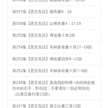
第557集【恩言良語】羅馬書9：16
第556集【恩言良語】以弗所書4：17-19
第255集【恩言良語】傳道書十章1節
第254集【恩言良語】哥林多後書十章17─18節
第253集【恩言良語】傳道書四章9─12節
第252集【恩言良語】哥林多前書六章7─8節
第249集【恩言良語】因為我耶和華─你的神必攙
扶你的右手，對你說：不要害怕！我必幫助你。
（以賽亞書41章13節）
第247集【恩言良語】腓立比書三章13節