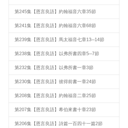
第245集【恩言良語】約翰福音六章35節
第241集【恩言良語】約翰福音六章68節
第239集【恩言良語】馬太福音七章13─14節
第238集【恩言良語】以弗所書四章5─7節
第232集【恩言良語】以弗所書一章3節
第230集【恩言良語】彼得前書一章24節
第208集【恩言良語】約翰福音二章25節
第207集【恩言良語】希伯來書十章23節
第206集【恩言良語】詩篇一百四十一篇2節