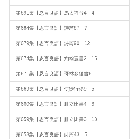
第691集【恩言良語】馬太福音4：4
第684集【恩言良語】詩篇87：7
第679集【恩言良語】詩篇90：12
第674集【恩言良語】約翰壹書2：15
第671集【恩言良語】哥林多後書6：1
第669集【恩言良語】使徒行傳9：5
第660集【恩言良語】腓立比書4：6
第659集【恩言良語】腓立比書3：13
第658集【恩言良語】詩篇43：5