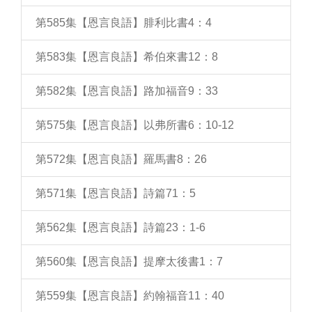
第585集【恩言良語】腓利比書4：4
第583集【恩言良語】希伯來書12：8
第582集【恩言良語】路加福音9：33
第575集【恩言良語】以弗所書6：10-12
第572集【恩言良語】羅馬書8：26
第571集【恩言良語】詩篇71：5
第562集【恩言良語】詩篇23：1-6
第560集【恩言良語】提摩太後書1：7
第559集【恩言良語】約翰福音11：40