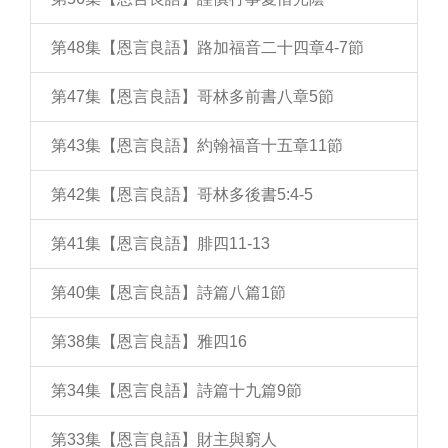
第48集【恩言良語】路加福音二十四章4-7節
第47集【恩言良語】哥林多前書八章5節
第43集【恩言良語】約翰福音十五章11節
第42集【恩言良語】哥林多後書5:4-5
第41集【恩言良語】腓四11-13
第40集【恩言良語】詩篇八篇1節
第38集【恩言良語】雅四16
第34集【恩言良語】詩篇十九篇9節
第33集【恩言良語】財主與窮人