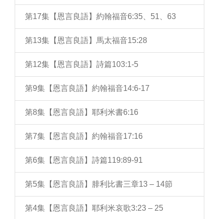
第17集【恩言良語】約翰福音6:35、51、63
第13集【恩言良語】馬太福音15:28
第12集【恩言良語】詩篇103:1-5
第9集【恩言良語】約翰福音14:6-17
第8集【恩言良語】耶利米書6:16
第7集【恩言良語】約翰福音17:16
第6集【恩言良語】詩篇119:89-91
第5集【恩言良語】腓利比書三章13 – 14節
第4集【恩言良語】耶利米哀歌3:23 – 25