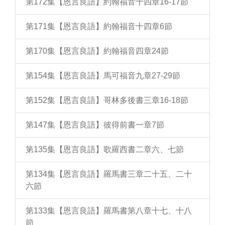
第172集【恩言良語】約翰福音十四章16-17節
第171集【恩言良語】約翰福音十四章6節
第170集【恩言良語】約翰福音四章24節
第154集【恩言良語】馬可福音九章27-29節
第152集【恩言良語】哥林多後書三章16-18節
第147集【恩言良語】彼得前書一章7節
第135集【恩言良語】歌羅西書二章六、七節
第134集【恩言良語】羅馬書三章二十五、二十
六節
第133集【恩言良語】羅馬書第八章十七、十八
節