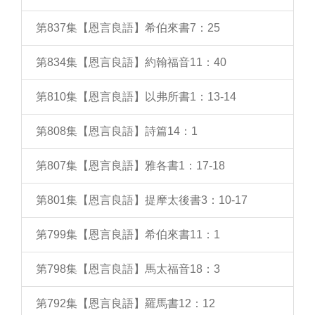
第837集【恩言良語】希伯來書7：25
第834集【恩言良語】約翰福音11：40
第810集【恩言良語】以弗所書1：13-14
第808集【恩言良語】詩篇14：1
第807集【恩言良語】雅各書1：17-18
第801集【恩言良語】提摩太後書3：10-17
第799集【恩言良語】希伯來書11：1
第798集【恩言良語】馬太福音18：3
第792集【恩言良語】羅馬書12：12