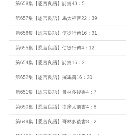
第658集【恩言良語】詩篇43：5
第657集【恩言良語】馬太福音22：39
第656集【恩言良語】使徒行傳16：31
第655集【恩言良語】使徒行傳4：12
第654集【恩言良語】詩篇16：2
第652集【恩言良語】羅馬書16：20
第651集【恩言良語】哥林多後書4：7
第650集【恩言良語】提摩太前書4：8
第649集【恩言良語】哥林多後書8：2