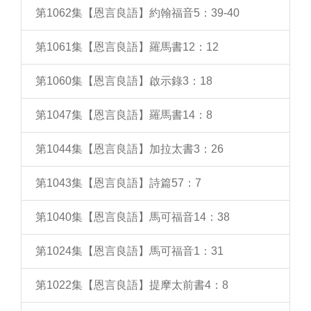
第1062集【恩言良語】約翰福音5：39-40
第1061集【恩言良語】羅馬書12：12
第1060集【恩言良語】啟示錄3：18
第1047集【恩言良語】羅馬書14：8
第1044集【恩言良語】加拉太書3：26
第1043集【恩言良語】詩篇57：7
第1040集【恩言良語】馬可福音14：38
第1024集【恩言良語】馬可福音1：31
第1022集【恩言良語】提摩太前書4：8