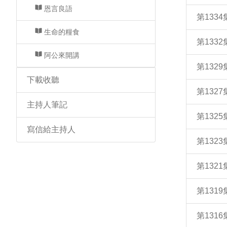
恩言良語
第133
生命的糧食
第133
阿公來開講
第132
下載收聽
第132
主持人筆記
第132
寫信給主持人
第132
第132
第131
第131