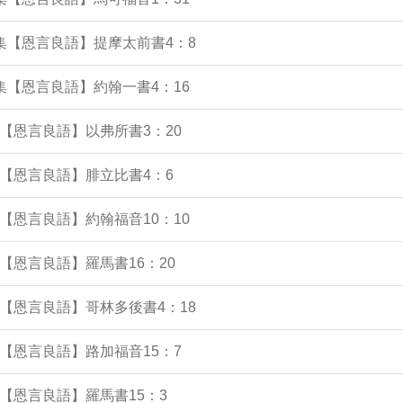
2集【恩言良語】提摩太前書4：8
1集【恩言良語】約翰一書4：16
集【恩言良語】以弗所書3：20
集【恩言良語】腓立比書4：6
集【恩言良語】約翰福音10：10
集【恩言良語】羅馬書16：20
集【恩言良語】哥林多後書4：18
集【恩言良語】路加福音15：7
集【恩言良語】羅馬書15：3