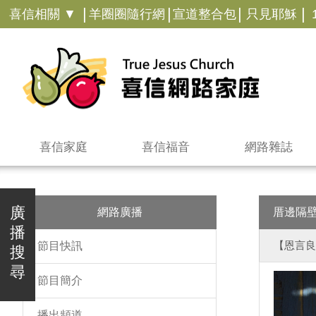
|
|
|
|
喜信相關 ▼
羊圈圈隨行網
宣道整合包
只見耶穌
喜信家庭
喜信福音
網路雜誌
廣
網路廣播
厝邊隔
播
【恩言良語
節目快訊
搜
尋
節目簡介
播出頻道