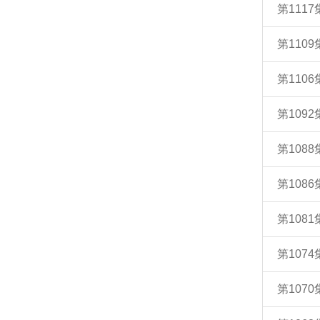
第111
第110
第110
第109
第108
第108
第108
第107
第107