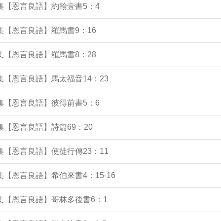
7集【恩言良語】約翰壹書5：4
9集【恩言良語】羅馬書9：16
6集【恩言良語】羅馬書8：28
2集【恩言良語】馬太福音14：23
8集【恩言良語】彼得前書5：6
6集【恩言良語】詩篇69：20
1集【恩言良語】使徒行傳23：11
4集【恩言良語】希伯來書4：15-16
0集【恩言良語】哥林多後書6：1