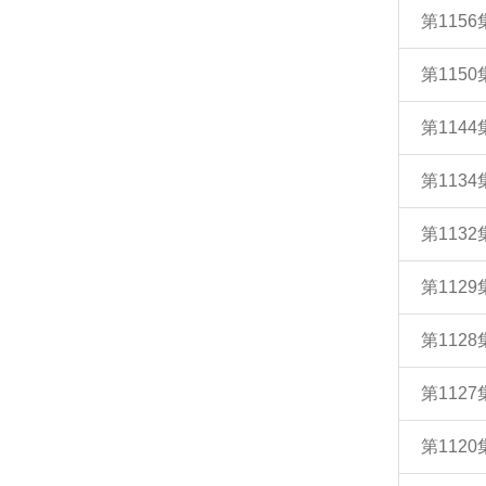
第115
第115
第114
第113
第113
第112
第112
第112
第112