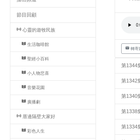
節目回顧
心靈的遊牧民族
生活咖啡館
轉寄
聖經小百科
第134
小人物悲喜
第134
音樂花園
第134
廣播劇
第133
厝邊隔壁大家好
第133
彩色人生