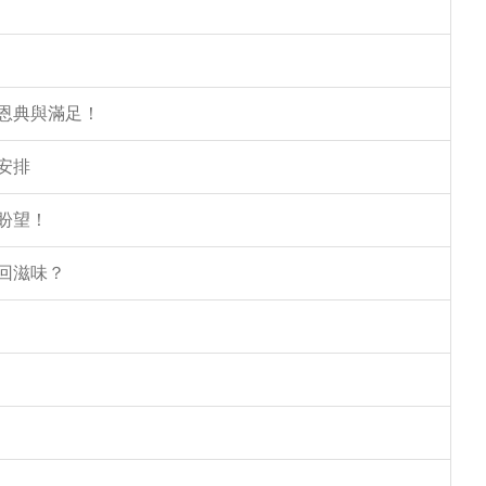
的恩典與滿足！
安排
盼望！
找回滋味？