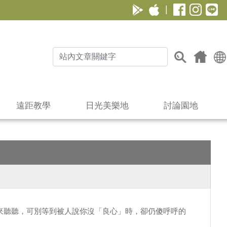
|
遠距教學
日光美樂地
討論園地
來聽聽，可別等到被人說你沒「良心」時，卻仍傻呼呼的