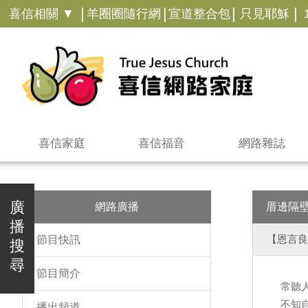
|
|
|
|
喜信相關 ▼
羊圈圈隨行網
宣道整合包
只見耶穌
喜信家庭
喜信福音
網路雜誌
廣
網路廣播
厝邊隔
播
【恩言良
節目快訊
搜
尋
節目簡介
常聽
不知
播出頻道