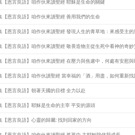
2集【恩言良語】咱作伙來讀聖經 耶穌是生命的關鍵
9集【恩言良語】咱作伙來讀聖經 善用我們的生命
7集【恩言良語】咱作伙來讀聖經 發現人生的青草地：來感受主
5集【恩言良語】咱作伙來讀聖經 敬畏造物主從生死中看神的奇妙
3集【恩言良語】咱作伙來讀聖經 在壓力與焦慮中，何處有安慰與
1集【恩言良語】咱作伙讀聖經 當幸福的「酒」用盡，如何重新
9集【恩言良語】朝著天國的目標 全力以赴
6集【恩言良語】耶穌是生命的主宰 平安的源頭
2集【恩言良語】心靈的歸屬: 找到回家的方向
0集【恩言良語】咱作伙來讀聖經 孤單中 主耶穌陪伴我成長