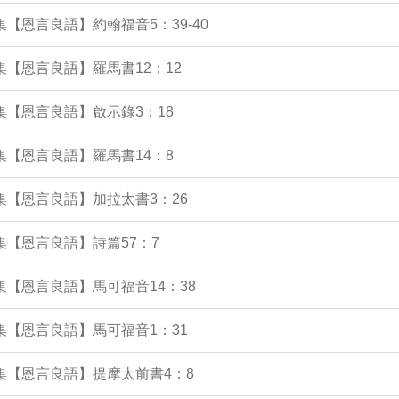
2集【恩言良語】約翰福音5：39-40
1集【恩言良語】羅馬書12：12
0集【恩言良語】啟示錄3：18
7集【恩言良語】羅馬書14：8
4集【恩言良語】加拉太書3：26
3集【恩言良語】詩篇57：7
0集【恩言良語】馬可福音14：38
4集【恩言良語】馬可福音1：31
2集【恩言良語】提摩太前書4：8