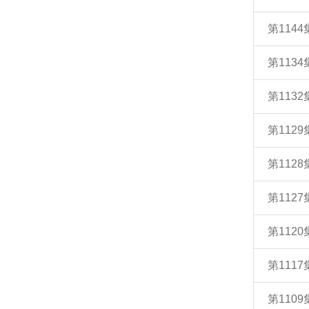
第114
第113
第113
第112
第112
第112
第112
第111
第110