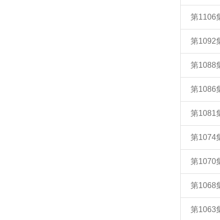
第110
第109
第108
第108
第108
第107
第107
第106
第106