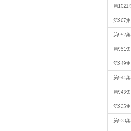
第102
第967
第952
第951
第949
第944
第943
第935
第933