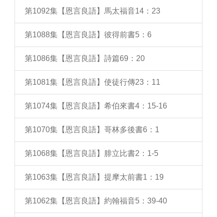
第1092集【恩言良語】馬太福音14：23
第1088集【恩言良語】彼得前書5：6
第1086集【恩言良語】詩篇69：20
第1081集【恩言良語】使徒行傳23：11
第1074集【恩言良語】希伯來書4：15-16
第1070集【恩言良語】哥林多後書6：1
第1068集【恩言良語】腓立比書2：1-5
第1063集【恩言良語】提摩太前書1：19
第1062集【恩言良語】約翰福音5：39-40