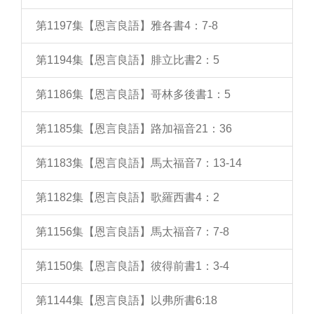
第1197集【恩言良語】雅各書4：7-8
第1194集【恩言良語】腓立比書2：5
第1186集【恩言良語】哥林多後書1：5
第1185集【恩言良語】路加福音21：36
第1183集【恩言良語】馬太福音7：13-14
第1182集【恩言良語】歌羅西書4：2
第1156集【恩言良語】馬太福音7：7-8
第1150集【恩言良語】彼得前書1：3-4
第1144集【恩言良語】以弗所書6:18