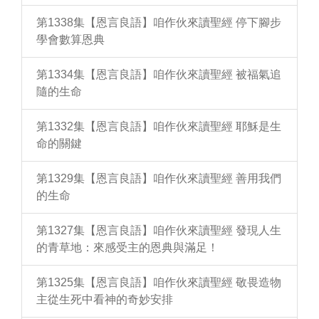
第1338集【恩言良語】咱作伙來讀聖經 停下腳步
學會數算恩典
第1334集【恩言良語】咱作伙來讀聖經 被福氣追
隨的生命
第1332集【恩言良語】咱作伙來讀聖經 耶穌是生
命的關鍵
第1329集【恩言良語】咱作伙來讀聖經 善用我們
的生命
第1327集【恩言良語】咱作伙來讀聖經 發現人生
的青草地：來感受主的恩典與滿足！
第1325集【恩言良語】咱作伙來讀聖經 敬畏造物
主從生死中看神的奇妙安排