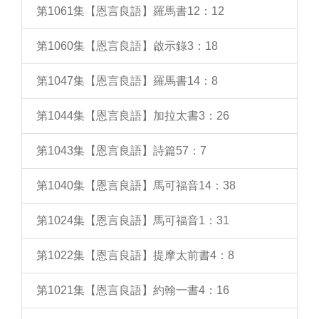
第1061集【恩言良語】羅馬書12：12
第1060集【恩言良語】啟示錄3：18
第1047集【恩言良語】羅馬書14：8
第1044集【恩言良語】加拉太書3：26
第1043集【恩言良語】詩篇57：7
第1040集【恩言良語】馬可福音14：38
第1024集【恩言良語】馬可福音1：31
第1022集【恩言良語】提摩太前書4：8
第1021集【恩言良語】約翰一書4：16