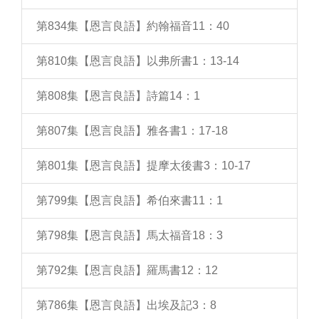
第834集【恩言良語】約翰福音11：40
第810集【恩言良語】以弗所書1：13-14
第808集【恩言良語】詩篇14：1
第807集【恩言良語】雅各書1：17-18
第801集【恩言良語】提摩太後書3：10-17
第799集【恩言良語】希伯來書11：1
第798集【恩言良語】馬太福音18：3
第792集【恩言良語】羅馬書12：12
第786集【恩言良語】出埃及記3：8