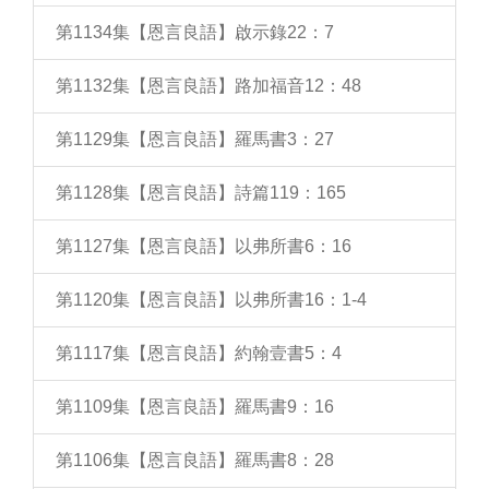
第1134集【恩言良語】啟示錄22：7
第1132集【恩言良語】路加福音12：48
第1129集【恩言良語】羅馬書3：27
第1128集【恩言良語】詩篇119：165
第1127集【恩言良語】以弗所書6：16
第1120集【恩言良語】以弗所書16：1-4
第1117集【恩言良語】約翰壹書5：4
第1109集【恩言良語】羅馬書9：16
第1106集【恩言良語】羅馬書8：28