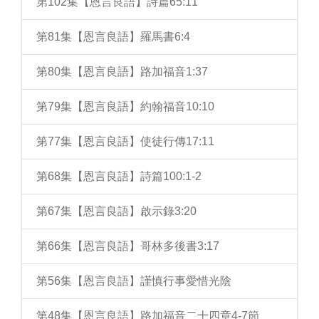
第102集【恩言良語】詩篇65:11
第81集【恩言良語】羅馬書6:4
第80集【恩言良語】路加福音1:37
第79集【恩言良語】約翰福音10:10
第77集【恩言良語】使徒行傳17:11
第68集【恩言良語】詩篇100:1-2
第67集【恩言良語】啟示錄3:20
第66集【恩言良語】哥林多後書3:17
第56集【恩言良語】謹慎行事愛惜光陰
第48集【恩言良語】路加福音二十四章4-7節