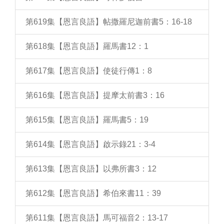
第619集【恩言良語】帖撒羅尼迦前書5：16-18
第618集【恩言良語】羅馬書12：1
第617集【恩言良語】使徒行傳1：8
第616集【恩言良語】提摩太前書3：16
第615集【恩言良語】羅馬書5：19
第614集【恩言良語】啟示錄21：3-4
第613集【恩言良語】以弗所書3：12
第612集【恩言良語】希伯來書11：39
第611集【恩言良語】馬可福音2：13-17