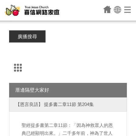
廣播搜尋
厝邊隔壁大家好
【恩言良語】 提多書二章11節 第204集
聖經提多書第二章11節：「因為神救眾人的恩
典已經顯明出來。」二千多年前，神為了世人