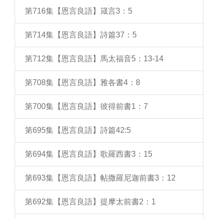
第716集【恩言良語】箴言3：5
第714集【恩言良語】詩篇37：5
第712集【恩言良語】馬太福音5：13-14
第708集【恩言良語】雅各書4：8
第700集【恩言良語】彼得前書1：7
第695集【恩言良語】詩篇42:5
第694集【恩言良語】歌羅西書3：15
第693集【恩言良語】帖撒羅尼迦前書3：12
第692集【恩言良語】提摩太前書2：1