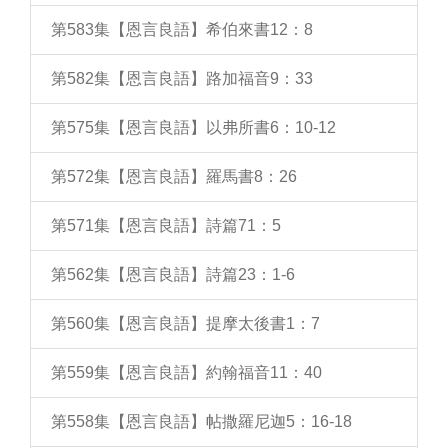
第583集【恩言良語】希伯來書12：8
第582集【恩言良語】路加福音9：33
第575集【恩言良語】以弗所書6：10-12
第572集【恩言良語】羅馬書8：26
第571集【恩言良語】詩篇71：5
第562集【恩言良語】詩篇23：1-6
第560集【恩言良語】提摩太後書1：7
第559集【恩言良語】約翰福音11：40
第558集【恩言良語】帖撒羅尼迦5：16-18