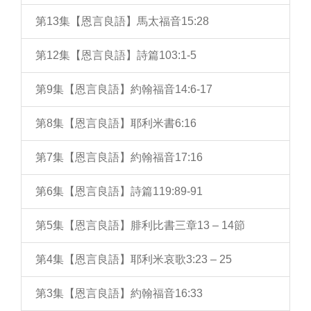
第13集【恩言良語】馬太福音15:28
第12集【恩言良語】詩篇103:1-5
第9集【恩言良語】約翰福音14:6-17
第8集【恩言良語】耶利米書6:16
第7集【恩言良語】約翰福音17:16
第6集【恩言良語】詩篇119:89-91
第5集【恩言良語】腓利比書三章13 – 14節
第4集【恩言良語】耶利米哀歌3:23 – 25
第3集【恩言良語】約翰福音16:33