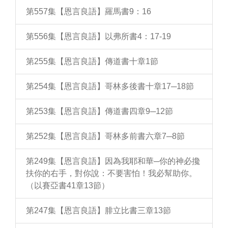
第557集【恩言良語】羅馬書9：16
第556集【恩言良語】以弗所書4：17-19
第255集【恩言良語】傳道書十章1節
第254集【恩言良語】哥林多後書十章17─18節
第253集【恩言良語】傳道書四章9─12節
第252集【恩言良語】哥林多前書六章7─8節
第249集【恩言良語】因為我耶和華─你的神必攙
扶你的右手，對你說：不要害怕！我必幫助你。
（以賽亞書41章13節）
第247集【恩言良語】腓立比書三章13節