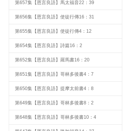
第657集【恩言良語】馬太福音22：39
第656集【恩言良語】使徒行傳16：31
第655集【恩言良語】使徒行傳4：12
第654集【恩言良語】詩篇16：2
第652集【恩言良語】羅馬書16：20
第651集【恩言良語】哥林多後書4：7
第650集【恩言良語】提摩太前書4：8
第649集【恩言良語】哥林多後書8：2
第648集【恩言良語】哥林多後書10：4