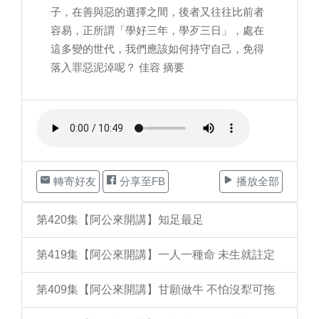
子，在善與惡的選擇之間，後者又往往比前者
容易，正所謂「學好三年，學歹三日」，處在
這多變的世代，我們應該如何持守自己，免得
落入罪惡泥淖呢？ 佳容 摘要
轉寄好友
分享至FB
播放全部
第420集【阿公來開講】知足最足
第419集【阿公來開講】一人一種命 未生就註定
第409集【阿公來開講】甘願做牛 不怕沒犁可拖