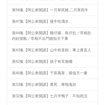
第56集【阿公來開講】一月寒死豬,二月寒死牛
第47集【阿公來開講】慢牛吃濁水
第44集【阿公來開講】雞仔腸，鳥仔肚／宰相肚
內好撐船／宰相不出門能知天下事
第43集【阿公來開講】山中有直樹，事上毋直人
第42集【阿公來開講】孩子有耳無嘴
第40集【阿公來開講】千算萬算，毋值天一畫
第33集【阿公來開講】要死，牽拖鬼掠
第32集【阿公來開講】七月半鴨子，不知死活