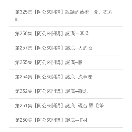
第325集【阿公來開講】說話的藝術－食、衣方
面
第258集【阿公來開講】謎底 – 耳朵
第257集【阿公來開講】謎底─人的臉
第255集【阿公來開講】謎底─脈
第254集【阿公來開講】謎底─流鼻涕
第252集【阿公來開講】謎底─鞭炮
第251集【阿公來開講】謎底─硯台 墨 毛筆
第250集【阿公來開講】謎底─棺材