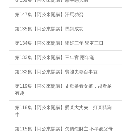
第159集【阿公來開講】惡馬惡人騎
第147集【阿公來開講】汗馬功勞
第135集【阿公來開講】馬到成功
第134集【阿公來開講】學好三年 學歹三日
第133集【阿公來開講】三年官 兩年滿
第132集【阿公來開講】貧賤夫妻百事哀
第119集【阿公來開講】丈母娘看女婿，越看越
有趣
第118集【阿公來開講】愛某大丈夫 打某豬狗
牛
第115集【阿公來開講】欠債怨財主 不孝怨父母