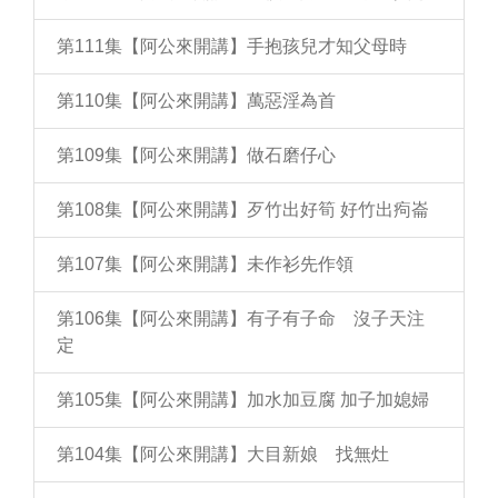
第111集【阿公來開講】手抱孩兒才知父母時
第110集【阿公來開講】萬惡淫為首
第109集【阿公來開講】做石磨仔心
第108集【阿公來開講】歹竹出好筍 好竹出痀崙
第107集【阿公來開講】未作衫先作領
第106集【阿公來開講】有子有子命 沒子天注
定
第105集【阿公來開講】加水加豆腐 加子加媳婦
第104集【阿公來開講】大目新娘 找無灶