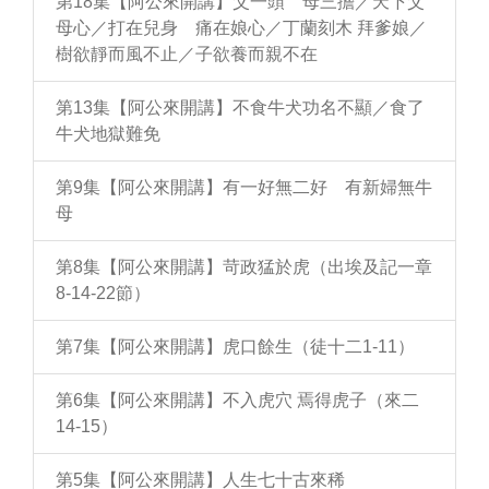
第18集【阿公來開講】父一頭 母三擔／天下父
母心／打在兒身 痛在娘心／丁蘭刻木 拜爹娘／
樹欲靜而風不止／子欲養而親不在
第13集【阿公來開講】不食牛犬功名不顯／食了
牛犬地獄難免
第9集【阿公來開講】有一好無二好 有新婦無牛
母
第8集【阿公來開講】苛政猛於虎（出埃及記一章
8-14-22節）
第7集【阿公來開講】虎口餘生（徒十二1-11）
第6集【阿公來開講】不入虎穴 焉得虎子（來二
14-15）
第5集【阿公來開講】人生七十古來稀