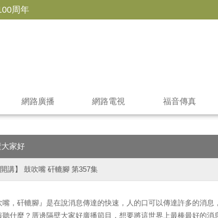
100周年
網路廣播
網路電視
福音傳真
壁大家好
開講】 鼓吹嘴 矸轆腳 第357集
吹嘴，矸轆腳』是在說消息傳達的快速，人的口可以傳達許多的消息
該聽什麼？厝邊隔壁大家好廣播節目，想要將這世界上最棒最好的消