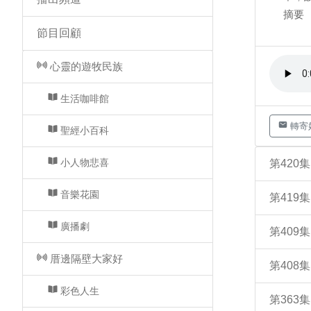
摘要
節目回顧
心靈的遊牧民族
生活咖啡館
轉寄
聖經小百科
小人物悲喜
第420
音樂花園
第419
廣播劇
第409
厝邊隔壁大家好
第408
彩色人生
第363