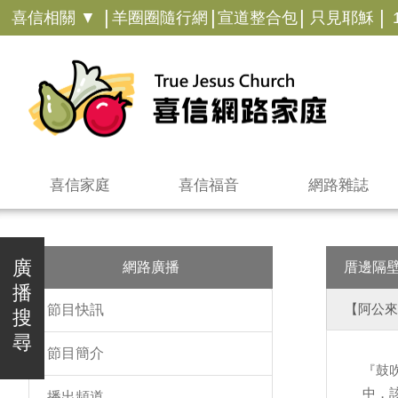
|
|
|
|
喜信相關 ▼
羊圈圈隨行網
宣道整合包
只見耶穌
喜信家庭
喜信福音
網路雜誌
廣
網路廣播
厝邊隔
播
【阿公來
節目快訊
搜
尋
節目簡介
『鼓
中，
播出頻道