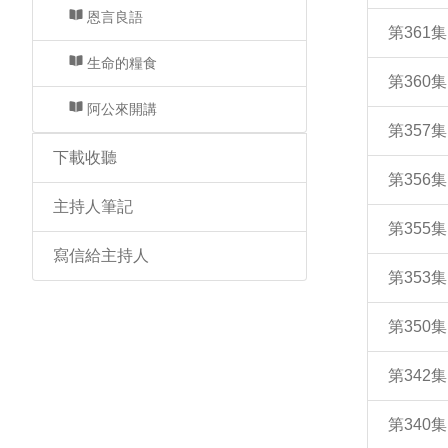
恩言良語
第361
生命的糧食
第360
阿公來開講
第357
下載收聽
第356
主持人筆記
第355
寫信給主持人
第353
第350
第342
第340