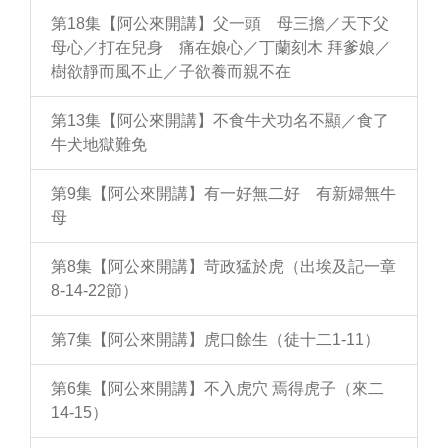
第18集【阿公來開講】父一頭 母三擔／天下父
母心／打在兒身 痛在娘心／丁蘭刻木 拜爹娘／
樹欲靜而風不止／子欲養而親不在
第13集【阿公來開講】不食牛犬功名不顯／食了
牛犬地獄難免
第9集【阿公來開講】有一好無二好 有新婦無牛
母
第8集【阿公來開講】苛政猛於虎（出埃及記一章
8-14-22節）
第7集【阿公來開講】虎口餘生（徒十二1-11）
第6集【阿公來開講】不入虎穴 焉得虎子（來二
14-15）