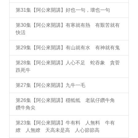
第31集【阿公來開講】好也一句，壞也一句
第30集【阿公來開講】有寒就有熱 有艱苦就有
快活
第29集【阿公來開講】有山就有水 有神就有鬼
第28集【阿公來開講】人心不足 蛇吞象 貪菅
跌死牛
第27集【阿公來開講】九牛一毛
第26集【阿公來開講】穩牴牴 老鼠仔鑽牛角
鑽牛角尖
第23集【阿公來開講】牛有料 人無料 牛有
繚 人無繚 天高未是高 人心節節高