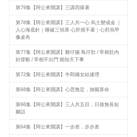
第79集【阿公來開講】三講四毋著
第78集【阿公來開講】三人共一心 烏土變成金 ｜
人心海底針｜睡破三領蓆 心肝摸不著｜心肝烏甲
像桌布
第77集【阿公來開講】雞仔腸 鳥仔肚 / 宰相肚內
好撐船 / 宰相不出門 能知天下事
第72集【阿公來開講】牛郎織女結連理
第68集【阿公來開講】心思無定，抽籤算命
第66集【阿公來開講】三人共五目，日後無長短
腳話
第64集【阿公來開講】一步差，步步差