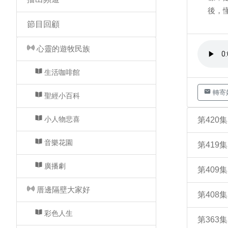
後，
節目回顧
心靈的遊牧民族
生活咖啡館
轉寄
聖經小百科
小人物悲喜
第420
音樂花園
第419
廣播劇
第409
厝邊隔壁大家好
第408
彩色人生
第363