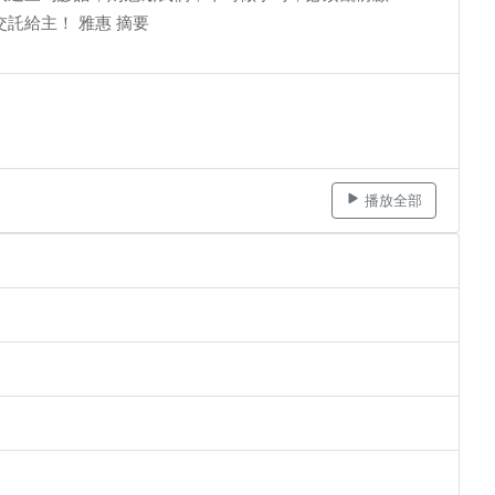
託給主！ 雅惠 摘要
播放全部