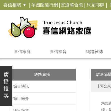
|
|
|
|
喜信相關 ▼
羊圈圈隨行網
宣道整合包
只見耶穌
喜信家庭
喜信福音
網路雜誌
廣
網路廣播
厝邊隔
播
【阿公來
節目快訊
搜
尋
節目簡介
您曾
標，
播出頻道