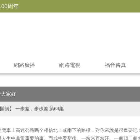
100周年
網路廣播
網路電視
福音傳真
壁大家好
開講】 一步差，步步差 第64集
經開車上高速公路嗎？相信北上或南下的路標，對你來說是很重要吧
是人生中非常重要的事。而成牛看犁後、一粒米百粒汗、一個頭二個