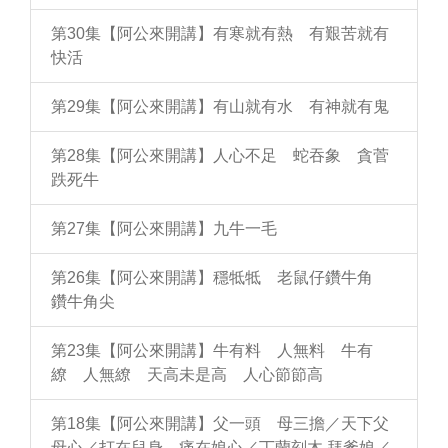
第30集【阿公來開講】有寒就有熱 有艱苦就有
快活
第29集【阿公來開講】有山就有水 有神就有鬼
第28集【阿公來開講】人心不足 蛇吞象 貪菅
跌死牛
第27集【阿公來開講】九牛一毛
第26集【阿公來開講】穩牴牴 老鼠仔鑽牛角
鑽牛角尖
第23集【阿公來開講】牛有料 人無料 牛有
繚 人無繚 天高未是高 人心節節高
第18集【阿公來開講】父一頭 母三擔／天下父
母心／打在兒身 痛在娘心／丁蘭刻木 拜爹娘／