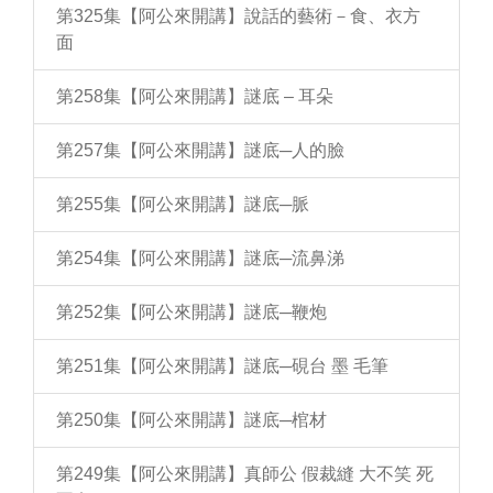
第325集【阿公來開講】說話的藝術－食、衣方
面
第258集【阿公來開講】謎底 – 耳朵
第257集【阿公來開講】謎底─人的臉
第255集【阿公來開講】謎底─脈
第254集【阿公來開講】謎底─流鼻涕
第252集【阿公來開講】謎底─鞭炮
第251集【阿公來開講】謎底─硯台 墨 毛筆
第250集【阿公來開講】謎底─棺材
第249集【阿公來開講】真師公 假裁縫 大不笑 死