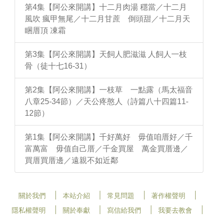
第4集【阿公來開講】十二月肉湯 穩當／十二月
風吹 瘋甲無尾／十二月甘蔗 倒頭甜／十二月天
睏厝頂 凍霜
第3集【阿公來開講】天飼人肥滋滋 人飼人一枝
骨（徒十七16-31）
第2集【阿公來開講】一枝草 一點露（馬太福音
八章25-34節）／天公疼憨人（詩篇八十四篇11-
12節）
第1集【阿公來開講】千好萬好 毋值咱厝好／千
富萬富 毋值自己厝／千金買屋 萬金買厝邊／
買厝買厝邊／遠親不如近鄰
關於我們
本站介紹
常見問題
著作權聲明
隱私權聲明
關於奉獻
寫信給我們
我要去教會