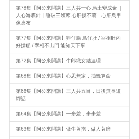
第78集【阿公來開講】三人共一心 烏土變成金 ｜
人心海底針｜睡破三領蓆 心肝摸不著｜心肝烏甲
像桌布
第77集【阿公來開講】雞仔腸 鳥仔肚 / 宰相肚內
好撐船 / 宰相不出門 能知天下事
第72集【阿公來開講】牛郎織女結連理
第68集【阿公來開講】心思無定，抽籤算命
第66集【阿公來開講】三人共五目，日後無長短
腳話
第64集【阿公來開講】一步差，步步差
第63集【阿公來開講】做牛著拖，做人著磨