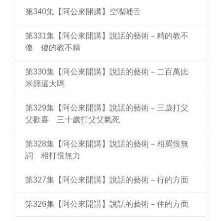
第340集【阿公來開講】空嘴哺舌
第331集【阿公來開講】說話的藝術－精的教不
傻 傻的教不精
第330集【阿公來開講】說話的藝術－二百萬比
米篩還大嗎
第329集【阿公來開講】說話的藝術－三歲打父
父歡喜 三十歲打父父氣死
第328集【阿公來開講】說話的藝術－相罵恨無
詞 相打恨無力
第327集【阿公來開講】說話的藝術－行的方面
第326集【阿公來開講】說話的藝術－住的方面