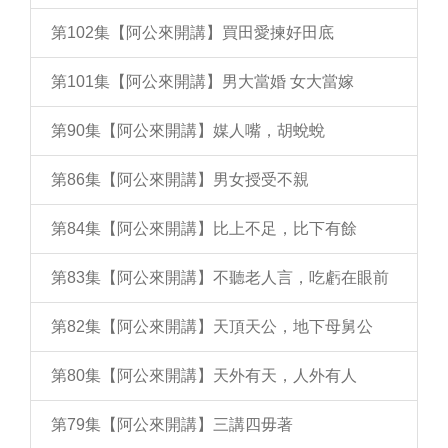
第102集【阿公來開講】買田愛揀好田底
第101集【阿公來開講】男大當婚 女大當嫁
第90集【阿公來開講】媒人嘴，胡蛻蛻
第86集【阿公來開講】男女授受不親
第84集【阿公來開講】比上不足，比下有餘
第83集【阿公來開講】不聽老人言，吃虧在眼前
第82集【阿公來開講】天頂天公，地下母舅公
第80集【阿公來開講】天外有天，人外有人
第79集【阿公來開講】三講四毋著