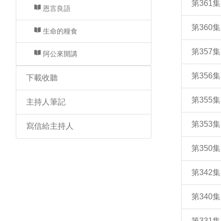
第361
恩言良語
第360
生命的糧食
第357
阿公來開講
第356
下載收聽
第355
主持人筆記
第353
寫信給主持人
第350
第342
第340
第33