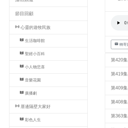
節目回顧
心靈的遊牧民族
生活咖啡館
轉寄
聖經小百科
第420
小人物悲喜
第419
音樂花園
第409
廣播劇
第408
厝邊隔壁大家好
第363
彩色人生