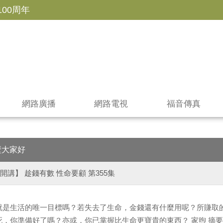
100周年
網路廣播
網路電視
福音傳真
壁大家好
開講】 趁錢有數 性命要顧 第355集
就是生活的唯一目標嗎？若失去了生命，金錢還有什麼用呢？所賺取
死，你準備好了嗎？亦或，你已掌握比生命更寶貴的東西？ 家煦 摘要