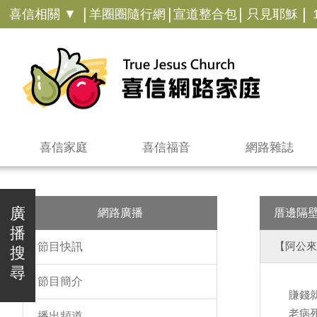
|
|
|
|
喜信相關 ▼
羊圈圈隨行網
宣道整合包
只見耶穌
喜信家庭
喜信福音
網路雜誌
廣
網路廣播
厝邊隔
播
【阿公來
節目快訊
搜
尋
節目簡介
賺錢
老病
播出頻道