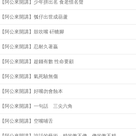
集【阿公來開講】少年拼出名 食老惜名聲
集【阿公來開講】瓠仔出世成葫蘆
集【阿公來開講】鼓吹嘴 矸轆腳
集【阿公來開講】忍耐久著贏
集【阿公來開講】趁錢有數 性命要顧
集【阿公來開講】氣死驗無傷
集【阿公來開講】好嘴勿會蝕本
集【阿公來開講】一句話 三尖六角
集【阿公來開講】空嘴哺舌
1集【阿公來開講】說話的藝術－精的教不傻 傻的教不精