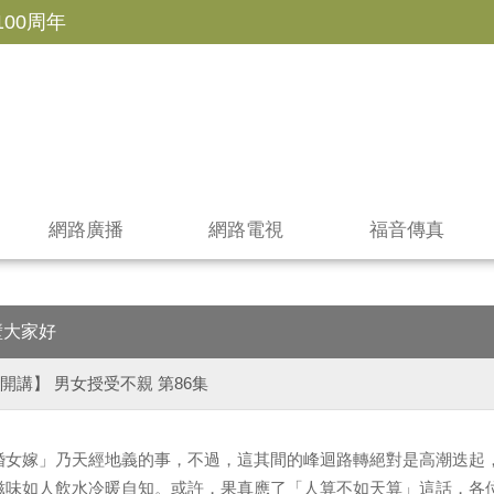
100周年
網路廣播
網路電視
福音傳真
壁大家好
開講】 男女授受不親 第86集
婚女嫁」乃天經地義的事，不過，這其間的峰迴路轉絕對是高潮迭起
滋味如人飲水冷暖自知。或許，果真應了「人算不如天算」這話，各位