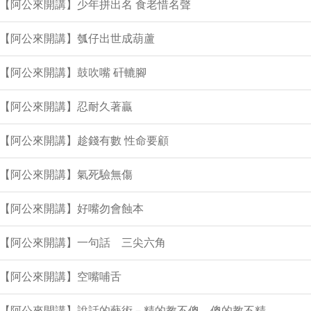
集【阿公來開講】少年拼出名 食老惜名聲
集【阿公來開講】瓠仔出世成葫蘆
集【阿公來開講】鼓吹嘴 矸轆腳
集【阿公來開講】忍耐久著贏
集【阿公來開講】趁錢有數 性命要顧
集【阿公來開講】氣死驗無傷
集【阿公來開講】好嘴勿會蝕本
集【阿公來開講】一句話 三尖六角
集【阿公來開講】空嘴哺舌
1集【阿公來開講】說話的藝術－精的教不傻 傻的教不精