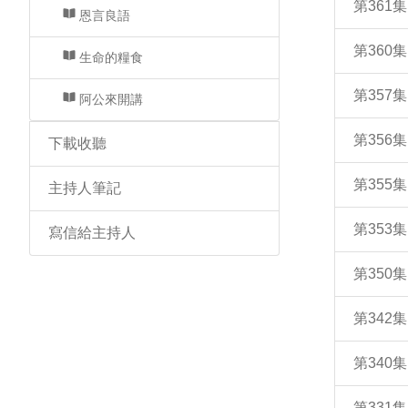
第361
恩言良語
第360
生命的糧食
第357
阿公來開講
第356
下載收聽
第355
主持人筆記
第353
寫信給主持人
第350
第342
第340
第33