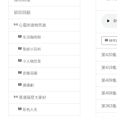
節目回顧
心靈的遊牧民族
生活咖啡館
轉寄
聖經小百科
第420
小人物悲喜
第419
音樂花園
第409
廣播劇
第408
厝邊隔壁大家好
第363
彩色人生