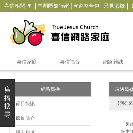
|
|
|
|
喜信相關 ▼
羊圈圈隨行網
宣道整合包
只見耶穌
喜信家庭
喜信福音
網路雜誌
廣
網路廣播
厝邊隔
播
【阿公來
節目快訊
搜
尋
節目簡介
「男
箇中
播出頻道