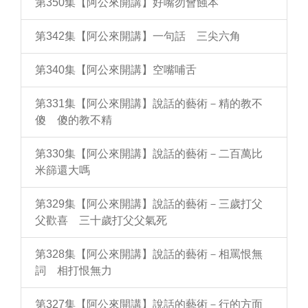
第350集【阿公來開講】好嘴勿會蝕本
第342集【阿公來開講】一句話 三尖六角
第340集【阿公來開講】空嘴哺舌
第331集【阿公來開講】說話的藝術－精的教不
傻 傻的教不精
第330集【阿公來開講】說話的藝術－二百萬比
米篩還大嗎
第329集【阿公來開講】說話的藝術－三歲打父
父歡喜 三十歲打父父氣死
第328集【阿公來開講】說話的藝術－相罵恨無
詞 相打恨無力
第327集【阿公來開講】說話的藝術－行的方面