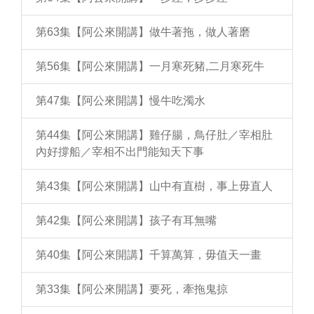
第63集【阿公來開講】做牛著拖，做人著磨
第56集【阿公來開講】一月寒死豬,二月寒死牛
第47集【阿公來開講】慢牛吃濁水
第44集【阿公來開講】雞仔腸，鳥仔肚／宰相肚
內好撐船／宰相不出門能知天下事
第43集【阿公來開講】山中有直樹，事上毋直人
第42集【阿公來開講】孩子有耳無嘴
第40集【阿公來開講】千算萬算，毋值天一畫
第33集【阿公來開講】要死，牽拖鬼掠