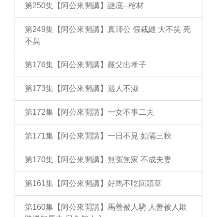
第250集【阿公來開講】謎底─棺材
第249集【阿公來開講】真師公 假裁縫 大不笑 死
不臭
第176集【阿公來開講】嚴父出孝子
第173集【阿公來開講】遇人不淑
第172集【阿公來開講】一女不事二夫
第171集【阿公來開講】一日不見 如隔三秋
第170集【阿公來開講】無冤無家 不成夫妻
第161集【阿公來開講】好馬不吃回頭草
第160集【阿公來開講】馬善被人騎 人善被人欺