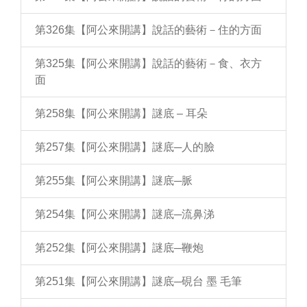
第326集【阿公來開講】說話的藝術－住的方面
第325集【阿公來開講】說話的藝術－食、衣方
面
第258集【阿公來開講】謎底 – 耳朵
第257集【阿公來開講】謎底─人的臉
第255集【阿公來開講】謎底─脈
第254集【阿公來開講】謎底─流鼻涕
第252集【阿公來開講】謎底─鞭炮
第251集【阿公來開講】謎底─硯台 墨 毛筆