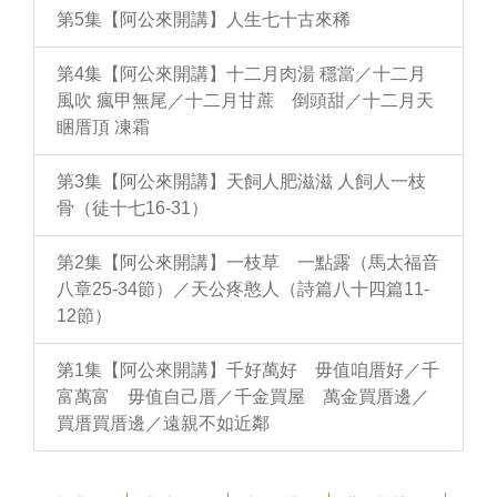
第5集【阿公來開講】人生七十古來稀
第4集【阿公來開講】十二月肉湯 穩當／十二月
風吹 瘋甲無尾／十二月甘蔗 倒頭甜／十二月天
睏厝頂 凍霜
第3集【阿公來開講】天飼人肥滋滋 人飼人一枝
骨（徒十七16-31）
第2集【阿公來開講】一枝草 一點露（馬太福音
八章25-34節）／天公疼憨人（詩篇八十四篇11-
12節）
第1集【阿公來開講】千好萬好 毋值咱厝好／千
富萬富 毋值自己厝／千金買屋 萬金買厝邊／
買厝買厝邊／遠親不如近鄰