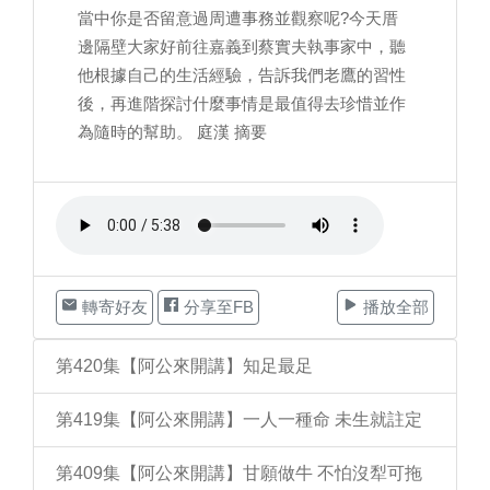
當中你是否留意過周遭事務並觀察呢?今天厝
邊隔壁大家好前往嘉義到蔡實夫執事家中，聽
他根據自己的生活經驗，告訴我們老鷹的習性
後，再進階探討什麼事情是最值得去珍惜並作
為隨時的幫助。 庭漢 摘要
轉寄好友
分享至FB
播放全部
第420集【阿公來開講】知足最足
第419集【阿公來開講】一人一種命 未生就註定
第409集【阿公來開講】甘願做牛 不怕沒犁可拖