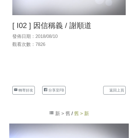
[ I02 ] 因信稱義 / 謝順道
發佈日期：2018/08/10
觀看次數：7826
轉寄好友
分享至FB
返回上頁
新 > 舊
/
舊 > 新