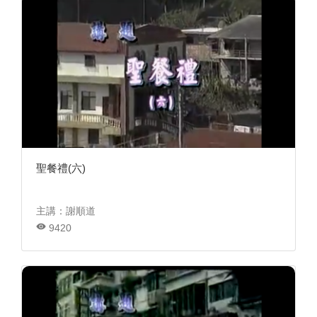
聖餐禮(六)
主講：謝順道
9420