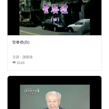
聖餐禮(四)
主講：謝順道
9149