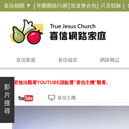
|
|
|
|
喜信相關 ▼
羊圈圈隨行網
宣道整合包
只見耶穌
喜信家庭
喜信福音
網路雜誌
＊若無法觀看YOUTUBE請點選"喜信主機"觀看。
影
片
喜信主機
搜
尋