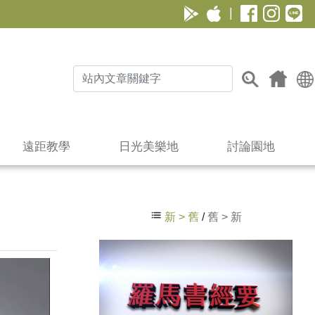
|
遠距教學
日光美樂地
討論園地
新 > 舊
/
舊 > 新