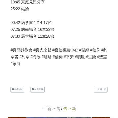
18:45 家庭見證分享
25:22 結論
00:42 約拿書 1章4-17節
07:25 約翰福音 16章33節
07:39 馬太福音 11章28節
#真耶穌教會 #真光之聲 #喜信視聽中心 #聖經 #信仰 #約
拿書 #約拿 #悔改 #逃避 #信仰 #平安 #順服 #重擔 #聖靈
#家庭
轉寄好友
分享至FB
返回上頁
新 > 舊
/
舊 > 新