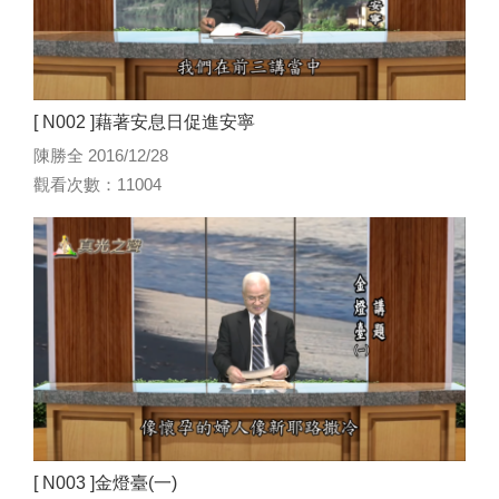
[ N002 ]藉著安息日促進安寧
陳勝全 2016/12/28
觀看次數：11004
[ N003 ]金燈臺(一)