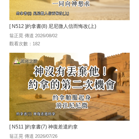
[ N512 ]約拿書(8) 尼尼微人信而悔改(上)
翁正晃 傳道 2026/08/02
觀看次數：182
[ N511 ]約拿書(7) 神復差遣約拿
翁正晃 傳道 2026/07/26