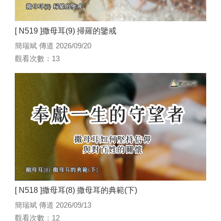
[ N519 ]撒母耳(9) 掃羅的鑒戒
簡瑞斌 傳道 2026/09/20
觀看次數：13
[ N518 ]撒母耳(8) 撒母耳的典範(下)
簡瑞斌 傳道 2026/09/13
觀看次數：12