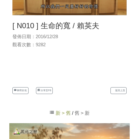
[ N010 ] 生命的寬 / 賴英夫
發佈日期：2016/12/28
觀看次數：9282
轉寄好友
分享至FB
返回上頁
新 > 舊
/
舊 > 新