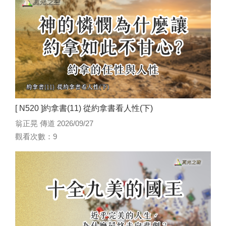
[ N520 ]約拿書(11) 從約拿書看人性(下)
翁正晃 傳道 2026/09/27
觀看次數：9