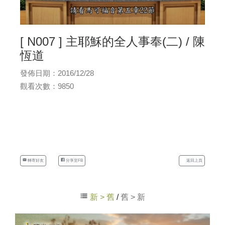
[ N007 ] 主耶穌的全人事奉(二) / 陳
恆道
發佈日期：2016/12/28
觀看次數：9850
轉寄好友
分享至FB
返回上頁
新 > 舊
/
舊 > 新