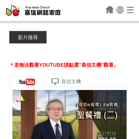
影片搜尋
＊若無法觀看YOUTUBE請點選"喜信主機"觀看。
喜信主機