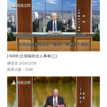
[ N008 ]主耶穌的全人事奉(三)
陳恆道 2016/12/28
觀看次數：9188