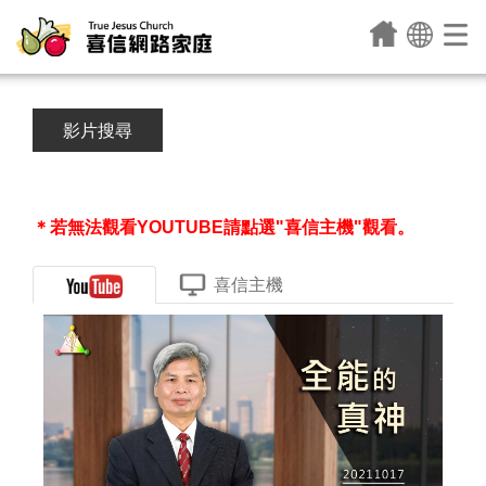
影片搜尋
＊若無法觀看YOUTUBE請點選"喜信主機"觀看。
喜信主機