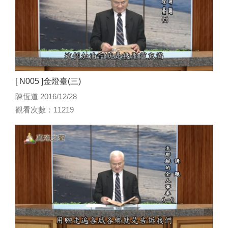
[ N005 ]金燈臺(三)
陳恆道 2016/12/28
觀看次數：11219