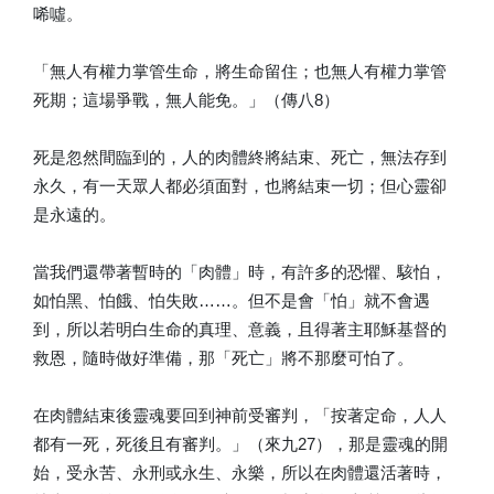
唏噓。
「無人有權力掌管生命，將生命留住；也無人有權力掌管
死期；這場爭戰，無人能免。」（傳八8）
死是忽然間臨到的，人的肉體終將結束、死亡，無法存到
永久，有一天眾人都必須面對，也將結束一切；但心靈卻
是永遠的。
當我們還帶著暫時的「肉體」時，有許多的恐懼、駭怕，
如怕黑、怕餓、怕失敗……。但不是會「怕」就不會遇
到，所以若明白生命的真理、意義，且得著主耶穌基督的
救恩，隨時做好準備，那「死亡」將不那麼可怕了。
在肉體結束後靈魂要回到神前受審判，「按著定命，人人
都有一死，死後且有審判。」（來九27），那是靈魂的開
始，受永苦、永刑或永生、永樂，所以在肉體還活著時，