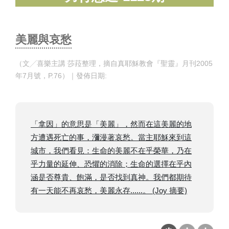
美麗與哀愁
（文╱喜樂主講 莎菈整理，摘自真耶穌教會『聖靈』月刊2005
年7月號，P.76）｜發佈日期:
「拿因」的意思是「美麗」，然而在這美麗的地
方遭遇死亡的事，瀰漫著哀愁。當主耶穌來到這
城市，我們看見：生命的美麗不在乎榮華，乃在
乎力量的延伸、恐懼的消除；生命的選擇在乎內
涵是否尊貴、飽滿，是否找到真神。我們都期待
有一天能不再哀愁，美麗永存......。 (Joy 摘要)