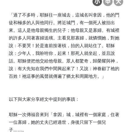
「過了不多時，耶穌往一座城去，這城名叫拿因，他的門
徒和極多的人與他同行。將近城門，有一個死人被抬出
來。這人是他母親獨生的兒子；他母親又是寡婦。有城裡
的許多人同著寡婦送殯。主看見那寡婦，就憐憫她，對她
說：不要哭！於是進前按著槓，抬的人就站住了。耶穌
說：少年人，我吩咐你，起來！那死人就坐起，並且說
話。耶穌便把他交給他母親。眾人都驚奇，歸榮耀與神，
說：有大先知在我們中間興起來了！又說：神眷顧了祂的
百姓！祂這事的風聲就傳遍了猶太和周圍地方。」
以下與大家分享經文中提到的事蹟：
耶穌一次傳福音來到「拿因」城，城裡有一個家庭，住著
一位寡婦，她的丈夫已經過世，身後只留下一個兒
子……。