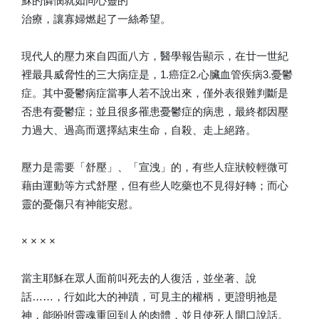
穌的憐憫就如同心靈的
治療，讓寡婦燃起了一絲希望。
現代人的壓力來自四面八方，醫學報告顯示，在廿一世紀
裡最具威脅性的三大病症是，1.癌症2.心臟血管疾病3.憂鬱
症。其中憂鬱病症當事人若不說出來，僅外表很難判斷是
否患有憂鬱症；並且很多罹患憂鬱症的病患，最終都因壓
力過大、過高而選擇結束生命，自殺、走上絕路。
壓力是需要「舒壓」、「宣洩」的，有些人症狀較輕微可
藉由運動等方式舒壓，但有些人吃藥也不見得好轉；而心
靈的憂傷只有神能安慰。
× × × ×
當主耶穌在眾人面前叫死去的人復活，並坐著、說
話……，行如此大的神蹟，可見主的權柄，更證明祂是
神，能吩咐靈魂重回到人的肉體，並且使死人開口說話。