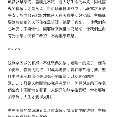
就當及早準備。靈魂是不滅、是人類生命的本質，因此靈
魂的得救，才是永遠。世俗瑣事轉眼成空，活著當求喜樂
平安，然而只有耶穌才能使人得著真平安與安慰。主耶穌
要讓相信祂的人不住在黑暗裡，祂是「真光」，使我們內
心燎亮，不再懼怕，因耶穌來到世間乃是光，使我們生命
有光照耀，便有了希望，不再無奈嘆息。
× × × ×
說到拿因城的寡婦，不但喪偶失依，連唯一的兒子、僅存
的倚靠、僅剩的期待，都成為泡影，實在非常地可憐。聖
經中詳細記載這位失望傷心的母親，以及哀傷的群
眾……；只是人的關懷終究是有限的。美麗與哀愁正在我
們生命中不斷地交替著，人類只能無奈接受吧！幸有耶穌
的來到，人生才變得光明。
主在美麗的拿因城看見這位寡婦，憐憫她並關懷她，主耶