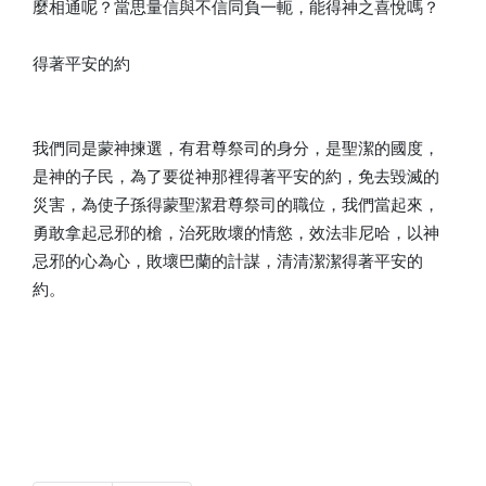
麼相通呢？當思量信與不信同負一軛，能得神之喜悅嗎？
得著平安的約
我們同是蒙神揀選，有君尊祭司的身分，是聖潔的國度，
是神的子民，為了要從神那裡得著平安的約，免去毀滅的
災害，為使子孫得蒙聖潔君尊祭司的職位，我們當起來，
勇敢拿起忌邪的槍，治死敗壞的情慾，效法非尼哈，以神
忌邪的心為心，敗壞巴蘭的計謀，清清潔潔得著平安的
約。