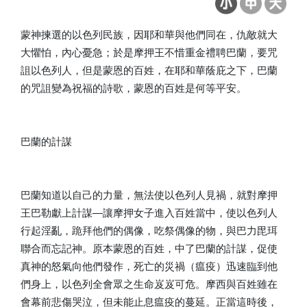
蒙神揀選的以色列民族，因耶和華與他們同在，仇敵就大
大懼怕，內心憂急；於是摩押王不惜重金禮聘巴蘭，要咒
詛以色列人，但是蒙恩的百姓，在耶和華蔭庇之下，巴蘭
的咒詛變為祝福的詩歌，蒙恩的百姓是何等平安。
巴蘭的計謀
巴蘭知道以自己的力量，無法使以色列人見禍，就對摩押
王巴勒獻上計謀—讓摩押女子進入百姓當中，使以色列人
行起淫亂，跪拜他們的偶像，吃祭偶像的物，與巴力毘珥
聯合而忘記神。原本蒙恩的百姓，中了巴蘭的計謀，促使
真神的怒氣向他們發作，死亡的災禍（瘟疫）迅速臨到他
們身上，以色列全會眾之生命岌岌可危。摩西與百姓雖在
會幕前悲傷哭泣，但未能止息瘟疫的蔓延。正當這時後，