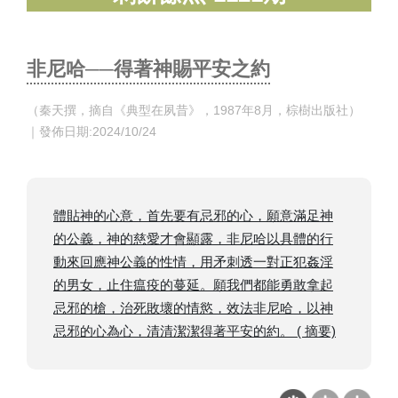
非尼哈──得著神賜平安之約
（秦天撰，摘自《典型在夙昔》，1987年8月，棕樹出版社）
｜發佈日期:2024/10/24
體貼神的心意，首先要有忌邪的心，願意滿足神
的公義，神的慈愛才會顯露，非尼哈以具體的行
動來回應神公義的性情，用矛刺透一對正犯姦淫
的男女，止住瘟疫的蔓延。願我們都能勇敢拿起
忌邪的槍，治死敗壞的情慾，效法非尼哈，以神
忌邪的心為心，清清潔潔得著平安的約。 ( 摘要)