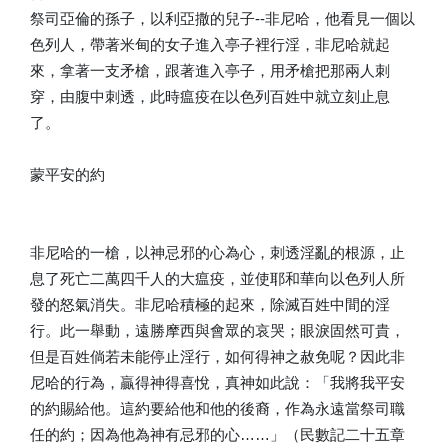
祭司亞倫的孫子，以利亞撒的兒子--非尼哈，他看見一個以
色列人，帶著米甸的女子進入亭子裡行淫，非尼哈就起
來，拿著一支矛槍，跟著進入亭子，用矛槍把那兩人刺
穿，由腹中刺透，此時瘟疫在以色列百姓中就立刻止息
了。
蒙平安的約
非尼哈的一槍，以神忌邪的心為心，刺透淫亂的根源，止
息了死亡二萬四千人的大瘟疫，並使耶和華向以色列人所
發的怒氣消失。非尼哈積極的起來，除滅百姓中間的淫
行。此一舉動，遠勝摩西與會眾的哀哭；眼淚固然可貴，
但是百姓倘若未能停止淫行，如何得神之赦免呢？因此非
尼哈的行為，贏得神得喜悅，真神如此說：「我將我平安
的約賜給他。這約要給他和他的後裔，作為永遠當祭司職
任的約；因為他為神有忌邪的心……」（民數記二十五章