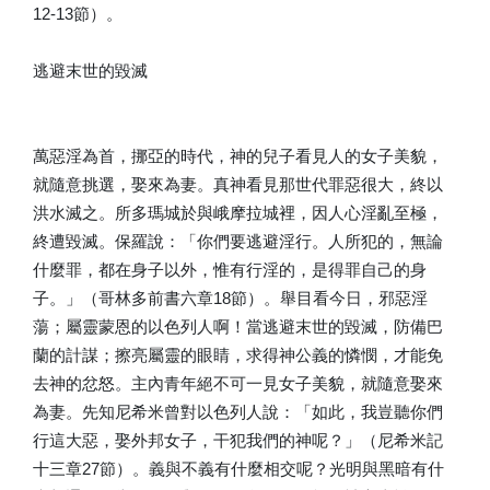
12-13節）。
逃避末世的毀滅
萬惡淫為首，挪亞的時代，神的兒子看見人的女子美貌，
就隨意挑選，娶來為妻。真神看見那世代罪惡很大，終以
洪水滅之。所多瑪城於與峨摩拉城裡，因人心淫亂至極，
終遭毀滅。保羅說：「你們要逃避淫行。人所犯的，無論
什麼罪，都在身子以外，惟有行淫的，是得罪自己的身
子。」（哥林多前書六章18節）。舉目看今日，邪惡淫
蕩；屬靈蒙恩的以色列人啊！當逃避末世的毀滅，防備巴
蘭的計謀；擦亮屬靈的眼睛，求得神公義的憐憫，才能免
去神的忿怒。主內青年絕不可一見女子美貌，就隨意娶來
為妻。先知尼希米曾對以色列人說：「如此，我豈聽你們
行這大惡，娶外邦女子，干犯我們的神呢？」（尼希米記
十三章27節）。義與不義有什麼相交呢？光明與黑暗有什