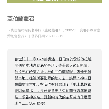
​亞伯蘭蒙召
​（摘自楊約翰長老專輯《查經指引》，2005年，真耶穌教會臺
灣總會發行）｜發佈日期:2021/08/19
創世記十二章1～9節講述，亞伯蘭的父親他拉離
開他的本地迦勒底的吾珥，帶著家人來到哈蘭。
他拉死在哈蘭之後，神向亞伯蘭顯現，叫他要離
開本地，往祂所要指示的地方去。請問：神叫亞
伯蘭離開本地，對我們有何教訓？「地上萬族都
要因你得福」，是什麼意思？亞伯蘭到處築壇獻
祭，求告神的名。對新約時代的基督徒有什麼靈
訓？...... (Joy 摘要)