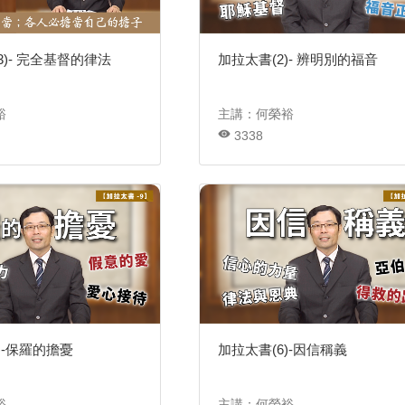
3)- 完全基督的律法
加拉太書(2)- 辨明別的福音
裕
主講：何榮裕
3338
)-保羅的擔憂
加拉太書(6)-因信稱義
裕
主講：何榮裕