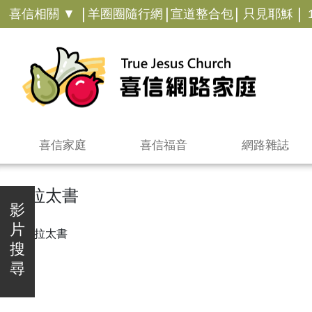
|
|
|
|
喜信相關 ▼
羊圈圈隨行網
宣道整合包
只見耶穌
喜信家庭
喜信福音
網路雜誌
加拉太書
影
片
搜
尋