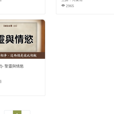
2965
2)- 聖靈與情慾
裕