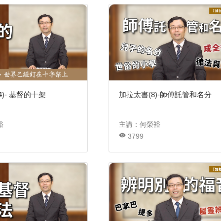
4)- 基督的十架
加拉太書(8)-師傅託管和名分
裕
主講：何榮裕
3799