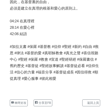
因此，在基督裏的自由，
必須是建立在真理的根基和愛心的原則上。
04:24 在真理裡
28:14 在愛心裡
42:06 結語
#加拉太書 #保羅 #基督教 #信仰 #聖經 #新約 #自由 #救
恩 #律法 #基督的愛 #真耶穌教會 #真光之聲 #喜信視聽
中心 #聖經 #保羅 #教會 #宣道 #聖經研經 #保羅書信 #
舊約歷史 #基督徒 #聖經故事解讀 #基督徒必看 #信仰生
活 #信心的力量 #福音分享 #基督徒成長 #因信得救 #順
從真理 #愛心服事 #彼此相愛
轉寄好友
分享至FB
返回上頁