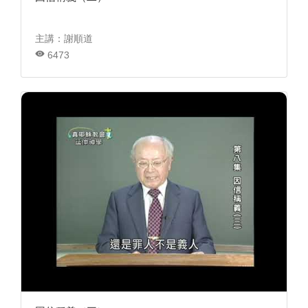
主講：謝順道
6473