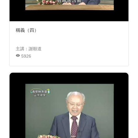
稱義（四）
主講：謝順道
5926