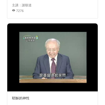
主講：謝順道
7276
耶穌的神性