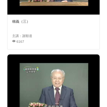
稱義（三）
主講：謝順道
6167