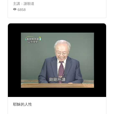
主講：謝順道
6858
耶穌的人性