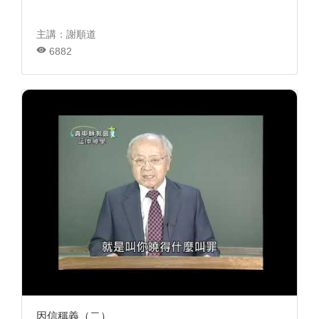
主講：謝順道
6882
因信稱義（二）