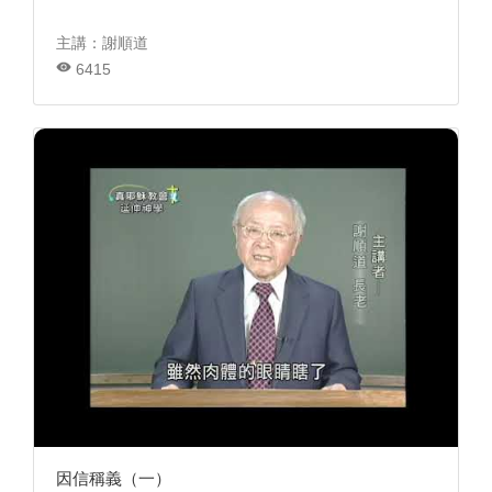
主講：謝順道
6415
因信稱義（一）