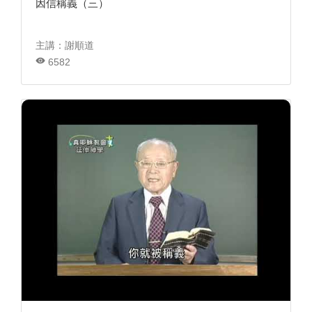
因信稱義（三）
主講：謝順道
6582