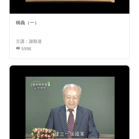
稱義（一）
主講：謝順道
5996