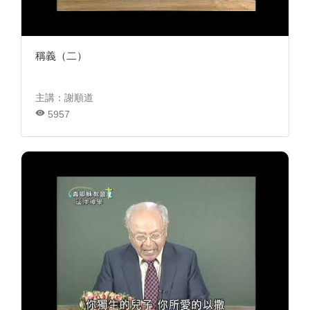
稱義（二）
主講：謝順道
5957