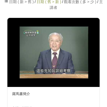
日期 ( 新 > 舊 )
/
日期 ( 舊 > 新 )
/
觀看次數 ( 多 > 少 )
/
主
講者
羅馬書簡介