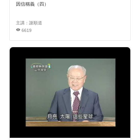
因信稱義（四）
主講：謝順道
6619