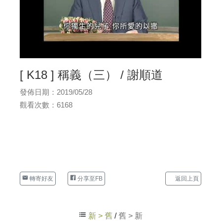
[ K18 ] 稱義（三） / 謝順道
發佈日期：2019/05/28
觀看次數：6168
轉寄好友
分享至FB
返回上頁
新 > 舊
/
舊 > 新