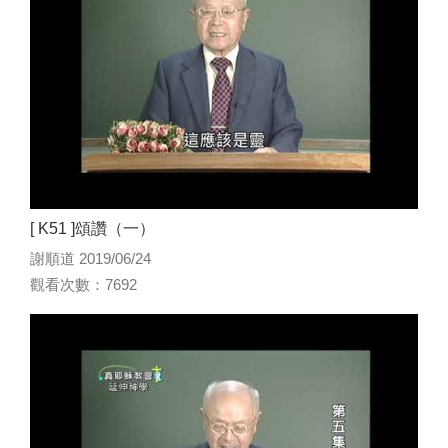
[ K51 ]頌讚（一）
謝順道 2019/06/24
觀看次數：7692