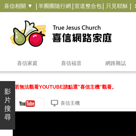
|
|
|
|
喜信相關 ▼
羊圈圈隨行網
宣道整合包
只見耶穌
喜信家庭
喜信福音
網路雜誌
＊若無法觀看YOUTUBE請點選"喜信主機"觀看。
影
片
喜信主機
搜
尋