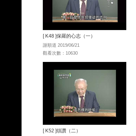
[ K48 ]保羅的心志（一）
謝順道 2019/06/21
觀看次數：10630
[ K52 ]頌讚（二）