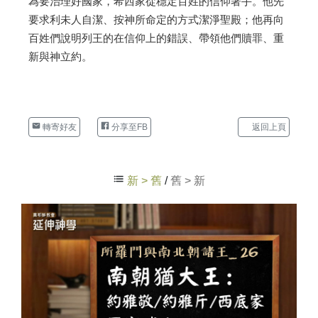
為要治理好國家，希西家從穩定百姓的信仰著手。他先
要求利未人自潔、按神所命定的方式潔淨聖殿；他再向
百姓們說明列王的在信仰上的錯誤、帶領他們贖罪、重
新與神立約。
轉寄好友
分享至FB
返回上頁
新 > 舊
/
舊 > 新