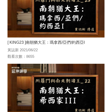
[ KING23 ]南朝猶大王：瑪拿西/亞們/約西亞I
黃誌新 2021/06/22
觀看次數：8655