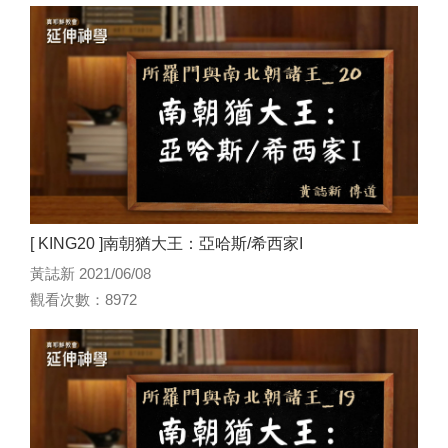
[ KING20 ]南朝猶大王：亞哈斯/希西家I
黃誌新 2021/06/08
觀看次數：8972