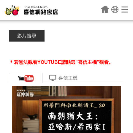
影片搜尋
＊若無法觀看YOUTUBE請點選"喜信主機"觀看。
喜信主機