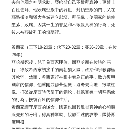
去向他國之神明求助。亞哈斯自己不敬拜真神，更禁止
百姓去拜。他毀壞聖殿中的器皿、封鎖聖殿的門，又在
耶路撒冷和猶大各城建立邱壇、拜偶像，使國家的信仰
墮落、敗壞。因其一生的罪惡和不敬畏真神的行為，死
後未被葬於列王的墳墓裡。
希西家（王下18-20章；代下29-32章；賽36-39章，在位
29年）
亞哈斯死後，兒子希西家即位。因亞哈斯在位時的惡
行，導致希西家初接手的南朝猶大國，政治和宗教都極
其軟弱。然而，希西家行神眼中看為正的事，致力復興
國家的信仰。他重開並修葺聖殿，還廢去邱壇、毀壞柱
像、打破從摩西時代留下的銅蛇，杜絕百姓一切拜偶像
的行為，恢復百姓的信仰生活。
希西家謹守摩西的誡命，國家也因其敬畏真神的心和順
服先知的吩咐，得真神幫助、脫離亞述的攻擊，國勢再
度興盛。