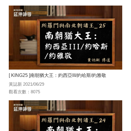
[ KING25 ]南朝猶大王：約西亞III/約哈斯/約雅敬
黃誌新 2021/06/29
觀看次數：8075