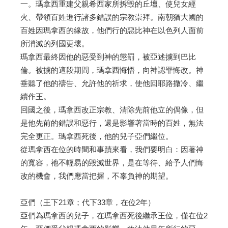
一。瑪拿西重建父親希西家所拆毀的丘壇、使兒女經
火、帶領百姓進行諸多錯誤的宗教崇拜。南朝猶大國的
百姓因瑪拿西的緣故，他們行的惡比神在以色列人面前
所消滅的列國更壞。
瑪拿西最終因他的惡受到神的懲罰，被亞述擄到巴比
倫。被擄的這段期間，瑪拿西悔悟，向神認罪悔改。神
垂聽了他的禱告、允許他的祈求，使他回耶路撒冷、繼
續作王。
回國之後，瑪拿西改正宗教、清除先前他立的偶像，但
是他先前的錯誤和惡行，還是影響著當時的百姓，無法
完全更正。瑪拿西死後，他的兒子亞們繼位。
從瑪拿西在位的時間和事蹟來看，我們要明白：因著神
的寬容，祂不輕易的毀滅世界，是在等待、給予人們悔
改的機會，我們應當把握，不辜負神的期望。
亞們（王下21章；代下33章，在位2年）
亞們為瑪拿西的兒子，在瑪拿西死後繼承王位，僅在位2