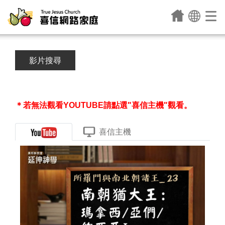
影片搜尋
＊若無法觀看YOUTUBE請點選"喜信主機"觀看。
喜信主機