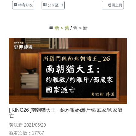
轉寄好友
分享至FB
返回上頁
新 > 舊
/
舊 > 新
[ KING26 ]南朝猶大王：約雅敬/約雅斤/西底家/國家滅
亡
黃誌新 2021/06/29
觀看次數：17787