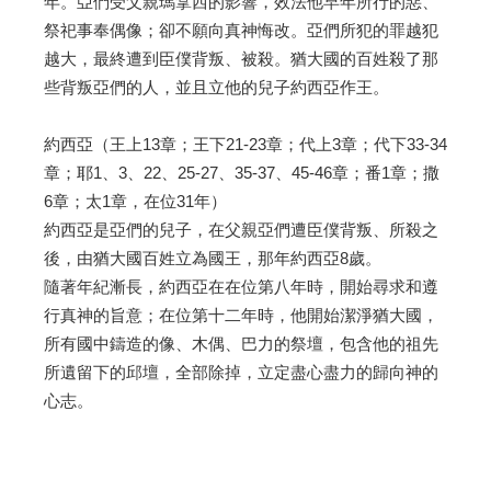
年。亞們受父親瑪拿西的影響，效法他早年所行的惡、
祭祀事奉偶像；卻不願向真神悔改。亞們所犯的罪越犯
越大，最終遭到臣僕背叛、被殺。猶大國的百姓殺了那
些背叛亞們的人，並且立他的兒子約西亞作王。
約西亞（王上13章；王下21-23章；代上3章；代下33-34
章；耶1、3、22、25-27、35-37、45-46章；番1章；撒
6章；太1章，在位31年）
約西亞是亞們的兒子，在父親亞們遭臣僕背叛、所殺之
後，由猶大國百姓立為國王，那年約西亞8歲。
隨著年紀漸長，約西亞在在位第八年時，開始尋求和遵
行真神的旨意；在位第十二年時，他開始潔淨猶大國，
所有國中鑄造的像、木偶、巴力的祭壇，包含他的祖先
所遺留下的邱壇，全部除掉，立定盡心盡力的歸向神的
心志。