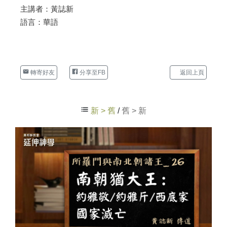
主講者：黃誌新
語言：華語
轉寄好友
分享至FB
返回上頁
新 > 舊
/
舊 > 新