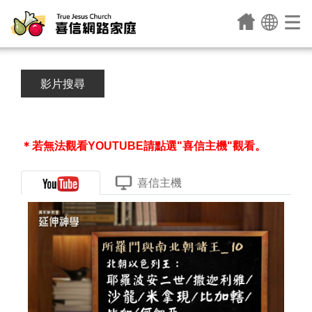
影片搜尋
＊若無法觀看YOUTUBE請點選"喜信主機"觀看。
喜信主機