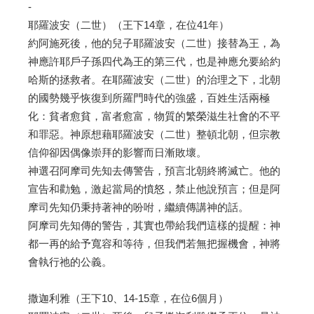
-
耶羅波安（二世）（王下14章，在位41年）
約阿施死後，他的兒子耶羅波安（二世）接替為王，為
神應許耶戶子孫四代為王的第三代，也是神應允要給約
哈斯的拯救者。在耶羅波安（二世）的治理之下，北朝
的國勢幾乎恢復到所羅門時代的強盛，百姓生活兩極
化：貧者愈貧，富者愈富，物質的繁榮滋生社會的不平
和罪惡。神原想藉耶羅波安（二世）整頓北朝，但宗教
信仰卻因偶像崇拜的影響而日漸敗壞。
神選召阿摩司先知去傳警告，預言北朝終將滅亡。他的
宣告和勸勉，激起當局的憤怒，禁止他說預言；但是阿
摩司先知仍秉持著神的吩咐，繼續傳講神的話。
阿摩司先知傳的警告，其實也帶給我們這樣的提醒：神
都一再的給予寬容和等待，但我們若無把握機會，神將
會執行祂的公義。
撒迦利雅（王下10、14-15章，在位6個月）