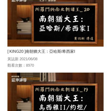
[ KING20 ]南朝猶大王：亞哈斯/希西家I
黃誌新 2021/06/08
觀看次數：8970