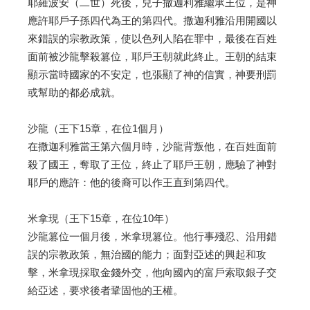
耶羅波安（二世）死後，兒子撒迦利雅繼承王位，是神
應許耶戶子孫四代為王的第四代。撒迦利雅沿用開國以
來錯誤的宗教政策，使以色列人陷在罪中，最後在百姓
面前被沙龍擊殺篡位，耶戶王朝就此終止。王朝的結束
顯示當時國家的不安定，也張顯了神的信實，神要刑罰
或幫助的都必成就。
沙龍（王下15章，在位1個月）
在撒迦利雅當王第六個月時，沙龍背叛他，在百姓面前
殺了國王，奪取了王位，終止了耶戶王朝，應驗了神對
耶戶的應許：他的後裔可以作王直到第四代。
米拿現（王下15章，在位10年）
沙龍篡位一個月後，米拿現篡位。他行事殘忍、沿用錯
誤的宗教政策，無治國的能力；面對亞述的興起和攻
擊，米拿現採取金錢外交，他向國內的富戶索取銀子交
給亞述，要求後者鞏固他的王權。