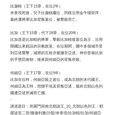
比迦轄（王下15章，在位2年）
米拿現死後，兒子比迦轄繼位，同樣沿用金牛犢崇拜，
最終遭將軍比加背叛篡位，被擊殺而亡。
比加（王下15章；代下28章，在位20年）
比加原是比加轄的將軍，擊殺比加轄後篡位為王，沿用
開國以來錯誤的宗教政策。在位期間，國中多個城市受
到亞述襲擊，城裡的百姓亦被擄至亞述。神亦曾藉比加
的手懲罰南朝，後來因何細亞的背叛所殺。
何細亞（王下17章，在位9年）
比加在位時，何細亞殺之篡位，成為北朝的末代國王。
何細亞為王時，想聯手埃及背叛亞述，最終北朝以色列
國遭亞述所滅而亡國。
-
講道題目：所羅門與南北朝諸王_10_北朝以色列王：耶
羅波安二世/撒迦利雅/沙龍/米拿現/比加轄/比加/何細亞