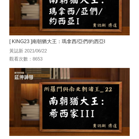
[ KING23 ]南朝猶大王：瑪拿西/亞們/約西亞I
黃誌新 2021/06/22
觀看次數：8653