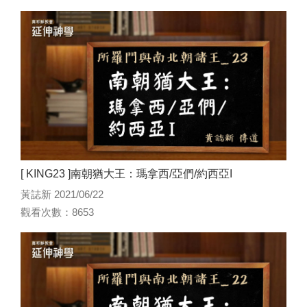
[ KING23 ]南朝猶大王：瑪拿西/亞們/約西亞I
黃誌新 2021/06/22
觀看次數：8653