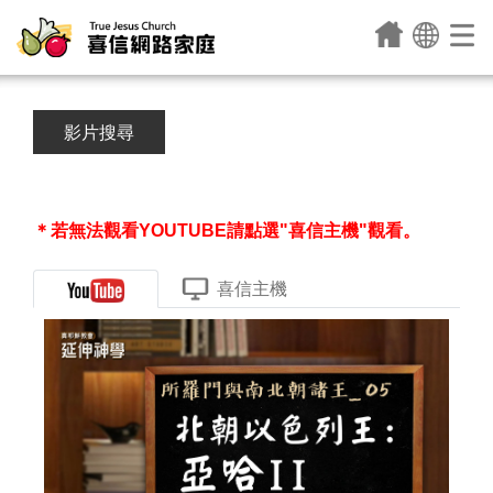
影片搜尋
＊若無法觀看YOUTUBE請點選"喜信主機"觀看。
喜信主機