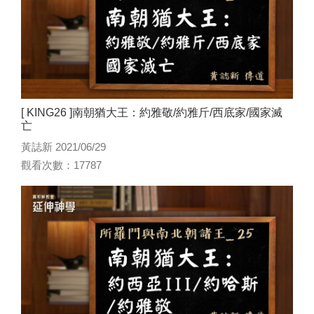
[ KING26 ]南朝猶大王：約雅敬/約雅斤/西底家/國家滅
亡
黃誌新 2021/06/29
觀看次數：17787