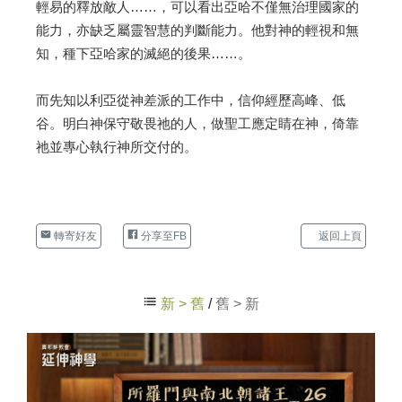
輕易的釋放敵人……，可以看出亞哈不僅無治理國家的
能力，亦缺乏屬靈智慧的判斷能力。他對神的輕視和無
知，種下亞哈家的滅絕的後果……。
而先知以利亞從神差派的工作中，信仰經歷高峰、低
谷。明白神保守敬畏祂的人，做聖工應定睛在神，倚靠
祂並專心執行神所交付的。
轉寄好友
分享至FB
返回上頁
新 > 舊
/
舊 > 新