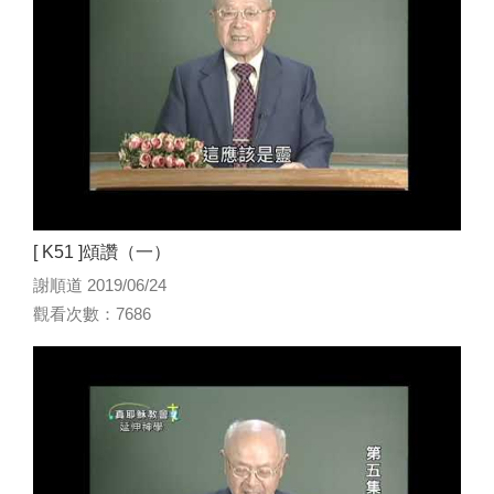
[ K51 ]頌讚（一）
謝順道 2019/06/24
觀看次數：7686