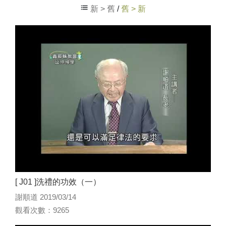
新 > 舊
/
舊 > 新
[ J01 ]洗禮的功效（一）
謝順道 2019/03/14
觀看次數：9265