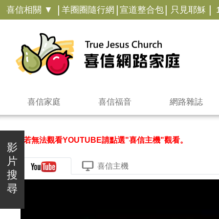
|
|
|
|
喜信相關 ▼
羊圈圈隨行網
宣道整合包
只見耶穌
喜信家庭
喜信福音
網路雜誌
＊若無法觀看YOUTUBE請點選"喜信主機"觀看。
影
片
喜信主機
搜
尋