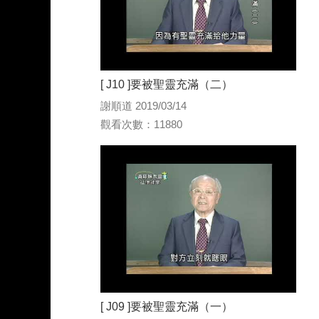
[ J10 ]要被聖靈充滿（二）
謝順道 2019/03/14
觀看次數：11880
[ J09 ]要被聖靈充滿（一）