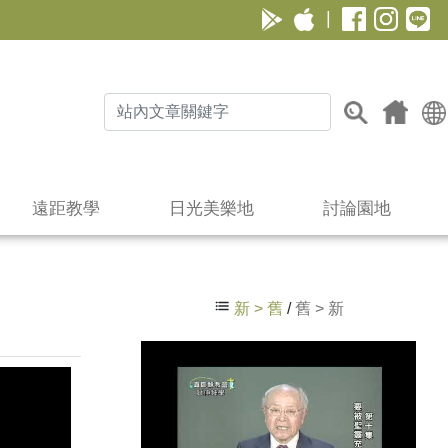
|
遠距教學
日光美樂地
討論園地
新 > 舊
/
舊 > 新