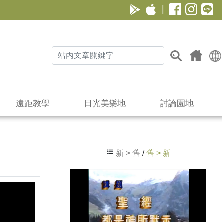
|
遠距教學
日光美樂地
討論園地
新 > 舊
/
舊 > 新