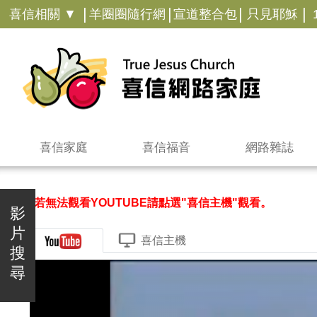
|
|
|
|
喜信相關 ▼
羊圈圈隨行網
宣道整合包
只見耶穌
喜信家庭
喜信福音
網路雜誌
＊若無法觀看YOUTUBE請點選"喜信主機"觀看。
影
片
喜信主機
搜
尋