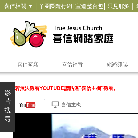
|
|
|
|
喜信相關 ▼
羊圈圈隨行網
宣道整合包
只見耶穌
喜信家庭
喜信福音
網路雜誌
＊若無法觀看YOUTUBE請點選"喜信主機"觀看。
影
片
喜信主機
搜
尋