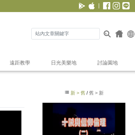
|
遠距教學
日光美樂地
討論園地
新 > 舊
/
舊 > 新