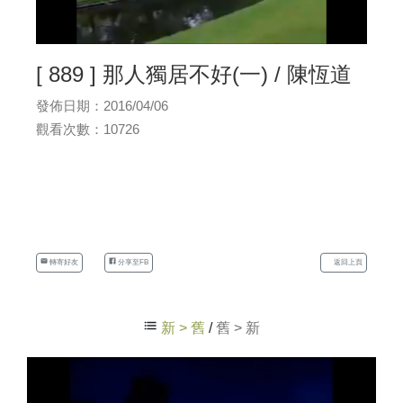
[ 889 ] 那人獨居不好(一) / 陳恆道
發佈日期：2016/04/06
觀看次數：10726
轉寄好友
分享至FB
返回上頁
新 > 舊
/
舊 > 新