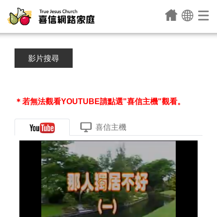
影片搜尋
＊若無法觀看YOUTUBE請點選"喜信主機"觀看。
喜信主機