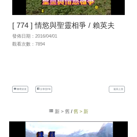
[ 774 ] 情慾與聖靈相爭 / 賴英夫
發佈日期：2016/04/01
觀看次數：7894
轉寄好友
分享至FB
返回上頁
新 > 舊
/
舊 > 新