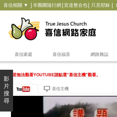
|
|
|
|
喜信相關 ▼
羊圈圈隨行網
宣道整合包
只見耶穌
喜信家庭
喜信福音
網路雜誌
＊若無法觀看YOUTUBE請點選"喜信主機"觀看。
影
片
喜信主機
搜
尋