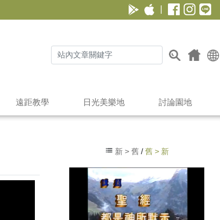
|
遠距教學
日光美樂地
討論園地
新 > 舊
/
舊 > 新