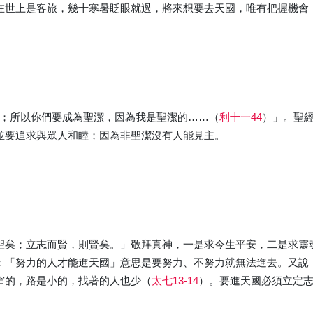
在世上是客旅，幾十寒暑眨眼就過，將來想要去天國，唯有把握機會
神；所以你們要成為聖潔，因為我是聖潔的……（
利十一44
）」。聖
並要追求與眾人和睦；因為非聖潔沒有人能見主。
聖矣；立志而賢，則賢矣。」敬拜真神，一是求今生平安，二是求靈
：「努力的人才能進天國」意思是要努力、不努力就無法進去。又說
窄的，路是小的，找著的人也少（
太七13-14
）。要進天國必須立定