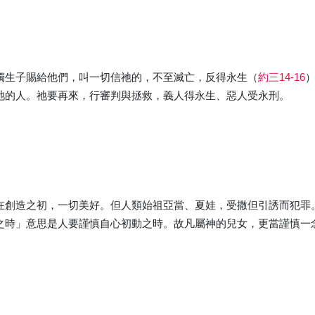
獨生子賜給他們，叫一切信祂的，不至滅亡，反得永生（
約三14-16
祂的人。祂要再來，行審判與拯救，義人得永生、惡人受永刑。
在創造之初，一切美好。但人類始祖亞當、夏娃，受撒但引誘而犯罪
之時」意思是人要謹慎自心初動之時。故凡屬神的兒女，更當謹慎一