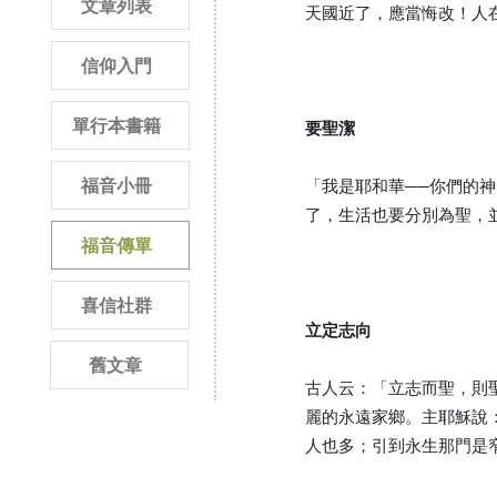
文章列表
天國近了，應當悔改！人
信仰入門
單行本書籍
要聖潔
福音小冊
「我是耶和華──你們的
了，生活也要分別為聖，
福音傳單
喜信社群
立定志向
舊文章
古人云：「立志而聖，則
麗的永遠家鄉。主耶穌說
人也多；引到永生那門是