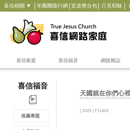
|
|
|
|
喜信相關 ▼
羊圈圈隨行網
宣道整合包
只見耶穌
喜信家庭
喜信福音
網路雜誌
喜信福音
天國就在你們心
[ 2025 ] F11402
推薦專題