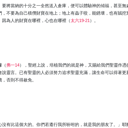
。要將當納的十分之一全然送入倉庫，便可以體驗神的傾福，甚至無
們，不要為自己積儹財寶在地上；地上有蟲子咬，能銹壞，也有賊挖
。因為人的財寶在哪裡，心也在哪裡（
太六19-21
）。
據（
弗一14
），聖經上說，培植我們的就是神，又賜給我們聖靈作憑
會說靈言。已有聖靈的人必須努力追求聖靈充滿，讓生命可以得著更
瀆，否則不得赦免。
心沒有比這個大的。你們若遵行我所吩咐的，就是我的朋友了。」耶