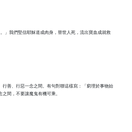
）。」我們堅信耶穌道成肉身，替世人死，流出寶血成就救
。行善、行惡一念之間。有句對聯這樣寫：「窮理於事物始
念之間，不要讓魔鬼有機可乘。