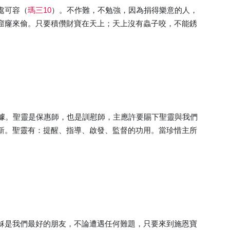
處可容（
瑪三10
）。不作難，不勉強，因為捐得樂意的人，
窟窿來偷。只要積儹財寶在天上；天上沒有蟲子咬，不能銹
據。聖靈是保惠師，也是訓慰師，主應許要賜下聖靈與我們
新。聖靈有：提醒、指導、啟發、監督的功用。當珍惜主所
穌是我們最好的朋友，不論遭遇任何難題，只要來到施恩寶