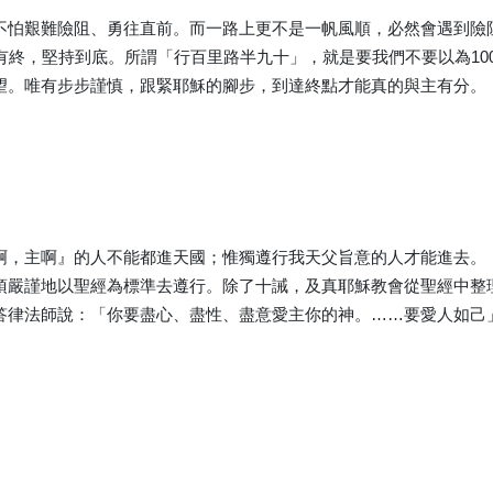
不怕艱難險阻、勇往直前。而一路上更不是一帆風順，必然會遇到險
有終，堅持到底。所謂「行百里路半九十」，就是要我們不要以為10
望。唯有步步謹慎，跟緊耶穌的腳步，到達終點才能真的與主有分。
啊，主啊』的人不能都進天國；惟獨遵行我天父旨意的人才能進去。
須嚴謹地以聖經為標準去遵行。除了十誡，及真耶穌教會從聖經中整
答律法師說：「你要盡心、盡性、盡意愛主你的神。……要愛人如己