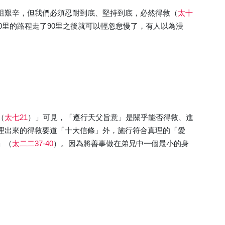
阻艱辛，但我們必須忍耐到底、堅持到底，必然得救（
太十
0里的路程走了90里之後就可以輕忽怠慢了，有人以為浸
（
太七21
）」可見，「遵行天父旨意」是關乎能否得救、進
理出來的得救要道「十大信條」外，施行符合真理的「愛
」（
太二二37-40
）。因為將善事做在弟兄中一個最小的身