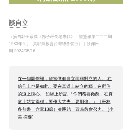
談自立
（摘自郭子嚴撰《郭子嚴長老專輯》：聖靈報第二二二期，
1983年9月，真耶穌教會台灣總會發行）｜發佈日
期:2024/05/16
在一個團體裡，應當做個自立而非對立的人。 在
信仰上也是如此，要在真道上站立的穩，在所信
的道上恆心。 如經上所記:「你們務要儆醒，在真
道上站立得穩，要作大丈夫，要剛強。」（哥林
多前書十六章13節）並團結一致為教會努力。 (小
美 摘要)