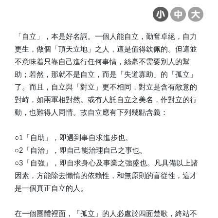
「自立」，本是好名詞。一個人能自立，勤奮卓絕，自力
更生，做個「頂天立地」之人，這是值得欽佩的。但這並
不意味着只靠自己進行任何事情，絲毫不需要別人的幫
助；若然，那就不是自立，而是「失道寡助」的「孤立」
了。而且，自立與「對立」更不相同，對立是含有敵意的
對峙，如兩軍相對然。或有人託自立之美名，作對立的行
動，也難得人同情。故自立應有下列幾點含義：
○1「自助」，即遇到事自求進步也。
○2「自治」，即自己能治理自己之事也。
○3「自強」，即自求身心及事業之強盛也。凡具備以上諸
因素，方能除去懶惰的依賴性，和無原則的盲從性，這才
是一個真正自立的人。
在一個團體裡面，「孤立」的人必處於四面楚歌，終站不