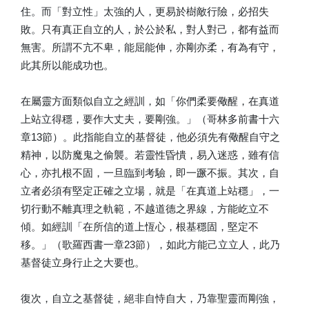
住。而「對立性」太強的人，更易於樹敵行險，必招失
敗。只有真正自立的人，於公於私，對人對己，都有益而
無害。所謂不亢不卑，能屈能伸，亦剛亦柔，有為有守，
此其所以能成功也。
在屬靈方面類似自立之經訓，如「你們柔要儆醒，在真道
上站立得穩，要作大丈夫，要剛強。」（哥林多前書十六
章13節）。此指能自立的基督徒，他必須先有儆醒自守之
精神，以防魔鬼之偷襲。若靈性昏憒，易入迷惑，雖有信
心，亦扎根不固，一旦臨到考驗，即一蹶不振。其次，自
立者必須有堅定正確之立場，就是「在真道上站穩」，一
切行動不離真理之軌範，不越道德之界線，方能屹立不
傾。如經訓「在所信的道上恆心，根基穩固，堅定不
移。」（歌羅西書一章23節），如此方能己立立人，此乃
基督徒立身行止之大要也。
復次，自立之基督徒，絕非自恃自大，乃靠聖靈而剛強，