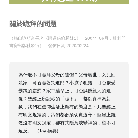
關於跪拜的問題
（摘自謝順道長老《順道信箱釋疑1》，2004年06月，腓利門
書房出版社發行）｜發佈日期:2020/02/24
為什麼不可跪拜父母的遺體？父母離世，女兒回
娘家，可否跪著哭進門？小孩子犯錯，可否接受
罰跪的處罰？家中牆壁上，可否懸掛親人的遺
像？聖經上所記載的「跪下」，都以真神為對
象，我們在信仰生活上應有的態度是：凡聖經上
有明文規定的，我們都必須切實遵守；聖經上雖
然沒有明文規定，卻有其隱意或精神的，也不可
違反。... (Joy 摘要)