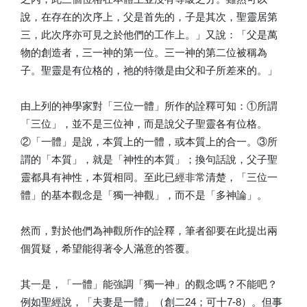
說，在存在的次序上，父是首先的，子是其次，聖靈居第
三，此次序亦可見之於他們的工作上。」又說：「父是萬
物的創造者，三一神的第一位。三一神的第二位被稱為
子。聖靈是有位格的，祂的特徵是由父和子所差來的。」
由上列的神學家對「三位一體」所作的詮釋可知：①所謂
「三位」，並不是三位神，而是說父子聖靈各有位格。
②「一體」是說，本質上的一體，或本質上的合一。③所
謂的「本質」，就是「神性的本質」；換句話說，父子聖
靈都具有神性，本質相同。至此已經非常清楚，「三位一
體」的基本觀念是「獨一神觀」，而不是「多神論」。
然而，對於他們為神觀所作的詮釋，筆者卻要在此提出兩
個質疑，希望能得著令人滿意的答覆。
其一是，「一體」能強調「獨一神」的觀念嗎？不能吧？
例如聖經說，「夫妻是一體」（創二24；可十7-8）。但事