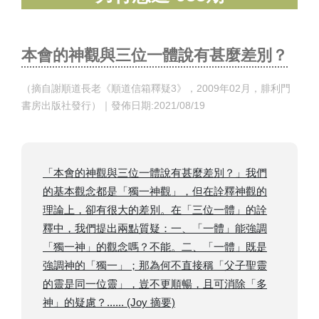
​本會的神觀與三位一體說有甚麼差別？
（摘自謝順道長老《順道信箱釋疑3》，2009年02月，腓利門
書房出版社發行）｜發佈日期:2021/08/19
「本會的神觀與三位一體說有甚麼差別？」我們
的基本觀念都是「獨一神觀」，但在詮釋神觀的
理論上，卻有很大的差別。在「三位一體」的詮
釋中，我們提出兩點質疑：一、「一體」能強調
「獨一神」的觀念嗎？不能。二、「一體」既是
強調神的「獨一」；那為何不直接稱「父子聖靈
的靈是同一位靈」，豈不更順暢，且可消除「多
神」的疑慮？...... (Joy 摘要)