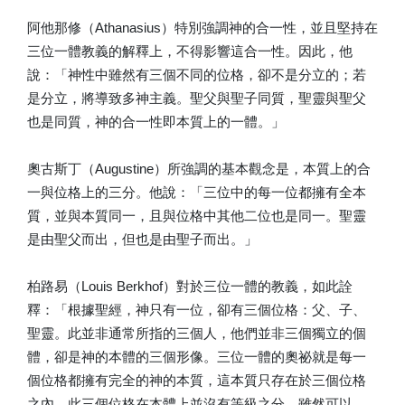
阿他那修（Athanasius）特別強調神的合一性，並且堅持在
三位一體教義的解釋上，不得影響這合一性。因此，他
說：「神性中雖然有三個不同的位格，卻不是分立的；若
是分立，將導致多神主義。聖父與聖子同質，聖靈與聖父
也是同質，神的合一性即本質上的一體。」
奧古斯丁（Augustine）所強調的基本觀念是，本質上的合
一與位格上的三分。他說：「三位中的每一位都擁有全本
質，並與本質同一，且與位格中其他二位也是同一。聖靈
是由聖父而出，但也是由聖子而出。」
柏路易（Louis Berkhof）對於三位一體的教義，如此詮
釋：「根據聖經，神只有一位，卻有三個位格：父、子、
聖靈。此並非通常所指的三個人，他們並非三個獨立的個
體，卻是神的本體的三個形像。三位一體的奧祕就是每一
個位格都擁有完全的神的本質，這本質只存在於三個位格
之內，此三個位格在本體上並沒有等級之分。雖然可以