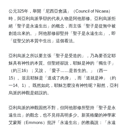
公元325年，舉開「尼西亞會議」（Council of Nicaea）
時，與亞利烏派爭辯的代表人物是阿他那修。亞利烏派拒
絕「聖子是永遠生出」的概念，而主張「聖子是從無中被
創造出來的。」阿他那修卻堅持「聖子是永遠生出」，即
「從聖父的本質中生出」這個看法。
亞利烏派之所以要主張「聖子是受造的」，乃為要否定耶
穌具有神性的本質。但聖經卻說，耶穌是神的「獨生子」
（約三16）；又說，「愛子……是首生的。」（西一
15）。並且耶穌是「道成了肉身」，而「道就是神」（約
一14、1）。既然如此，耶穌怎麼沒有神性呢？顯然，亞利
烏派的神觀是錯誤的。
亞利烏派的神觀固然不對，但阿他那修所堅持「聖子是永
遠生出」的觀念，也不見得高明多少。新英格蘭的神學家
艾蒙斯（Emmons）批評「永遠生出」的教義說：「永遠