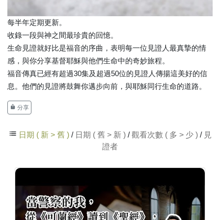
每半年定期更新。
收錄一段與神之間最珍貴的回憶。
生命見證就好比是福音的序曲，表明每一位見證人最真摯的情
感，與你分享基督耶穌與他們生命中的奇妙旅程。
福音傳真已經有超過30集及超過50位的見證人傳揚這美好的信
息。他們的見證將鼓舞你邁步向前，與耶穌同行生命的道路。
分享
日期 ( 新 > 舊 )
/
日期 ( 舊 > 新 )
/
觀看次數 ( 多 > 少 )
/
見
證者