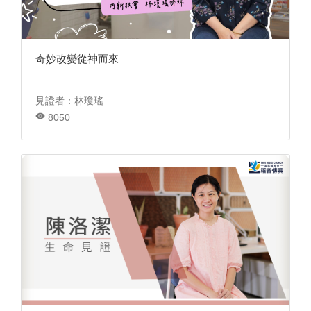
奇妙改變從神而來
見證者：林瓊瑤
8050