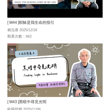
[ M44 ]耶穌是我生命的指引
賴泓甫 2025/12/18
觀看次數：662
[ M43 ]黑暗中尋見光明
歐陽煌輝 2025/11/06