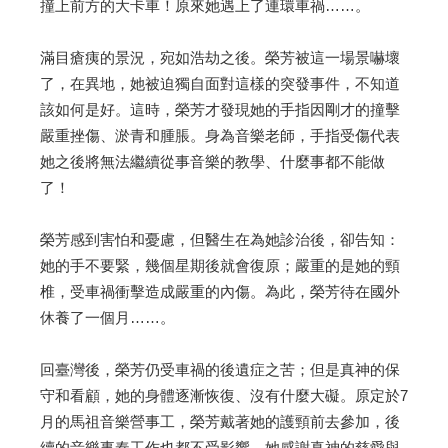
撞上前方的大卡車！原來她遇上了連環車禍……。
滿目瘡痍的景況，宛如浩劫之後。榮芳被這一場景嚇壞
了，在異地，她被迫獨自面對這樣的突發事件，不知道
該如何是好。這時，榮芳才發現她的手指因剛才的撞擊
嚴重挫傷、淤青和腫脹。身為音樂老師，手指受傷代表
她之後將無法繼續從事音樂的教學、什麼事都不能做
了！
榮芳感到害怕和憂慮，但醫生在為她診治後，卻告知：
她的手不要緊，幾個星期後就會復原；嚴重的是她的頸
椎，受車禍衝擊造成嚴重的內傷。為此，榮芳待在國外
休養了一個月……。
回臺灣後，榮芳仍受車禍的後遺症之苦；但是真神的保
守和看顧，她的身體逐漸恢復、沒有什麼大礙。原定於7
月的馬祖音樂營事工，榮芳戴著她的護頸前去參加，後
續的音樂事奉工作也都不受影響，她感謝真神的慈愛與