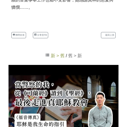
憐憫……。
轉寄好友
分享至FB
返回上頁
新 > 舊
/
舊 > 新