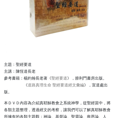
主題：聖經要道
主講：陳恆道長老
參考書籍：楊約翰長老著《
聖經要道
》，腓利門書房出版。
《
道路真理生命 聖經要道經文彙編
》，宣道處出
版。
本ＤＶＤ內容為介紹真耶穌教會之系統神學，從聖經當中，將
各類主題整理，透過經文的考察，讓我們可以了解真耶穌教會
所擁有的各類主題觀：神論、基督論、聖靈論、救恩論、人