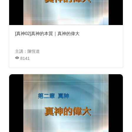
[真神02]真神的本質｜真神的偉大
主講：陳恆道
8141