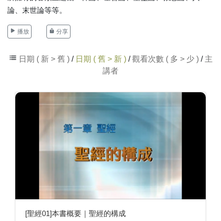
論、末世論等等。
播放
分享
日期 ( 新 > 舊 )
/
日期 ( 舊 > 新 )
/
觀看次數 ( 多 > 少 )
/
主
講者
[聖經01]本書概要｜聖經的構成