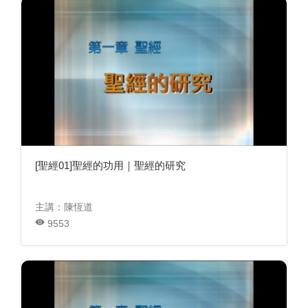
[聖經01]聖經的功用｜聖經的研究
主講：陳恆道
9553