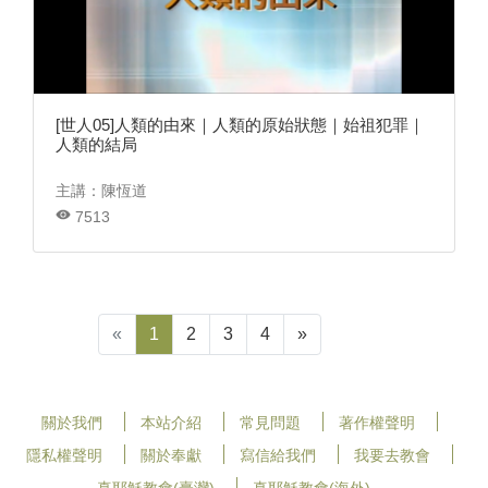
[世人05]人類的由來｜人類的原始狀態｜始祖犯罪｜
人類的結局
主講：陳恆道
7513
«
1
2
3
4
»
關於我們
本站介紹
常見問題
著作權聲明
隱私權聲明
關於奉獻
寫信給我們
我要去教會