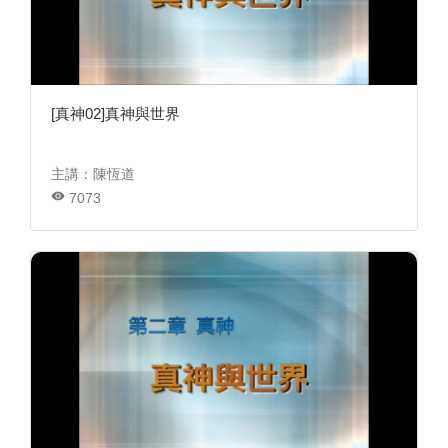
[真神02]真神與世界
主講：陳恆道
7073