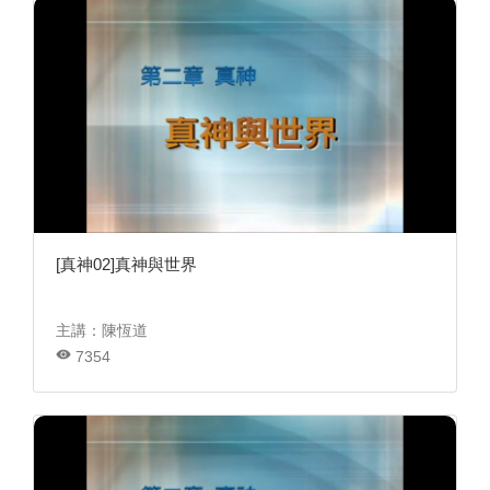
[真神02]真神與世界
主講：陳恆道
7354