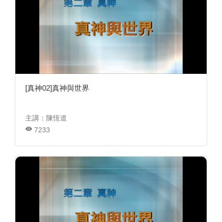
[真神02]真神與世界
主講：陳恆道
7233