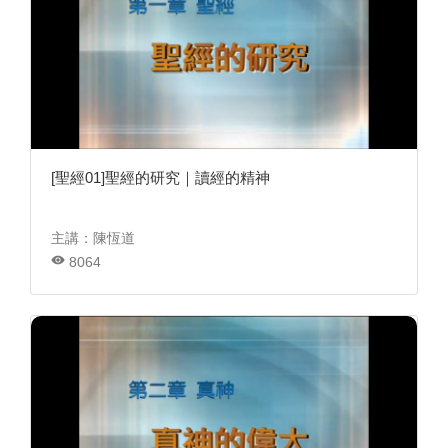
[聖經01]聖經的研究｜讀經的精神
主講：陳恆道
8064