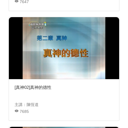
7647
[真神02]真神的德性
主講：陳恆道
7685