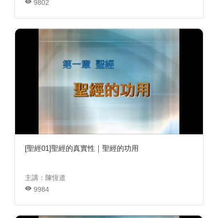
9802
[聖經01]聖經的真實性｜聖經的功用
主講：陳恆道
9984