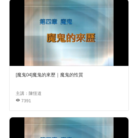
[魔鬼04]魔鬼的來歷｜魔鬼的性質
主講：陳恆道
7391